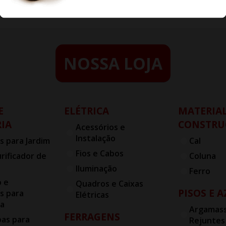
NOSSA LOJA
E
ELÉTRICA
MATERIAL
IA
CONSTRU
Acessórios e
Instalação
s para Jardim
Cal
Fios e Cabos
urificador de
Coluna
Iluminação
Ferro
o e
Quadros e Caixas
PISOS E 
s para
Elétricas
ia
Argamass
FERRAGENS
bas para
Rejuntes