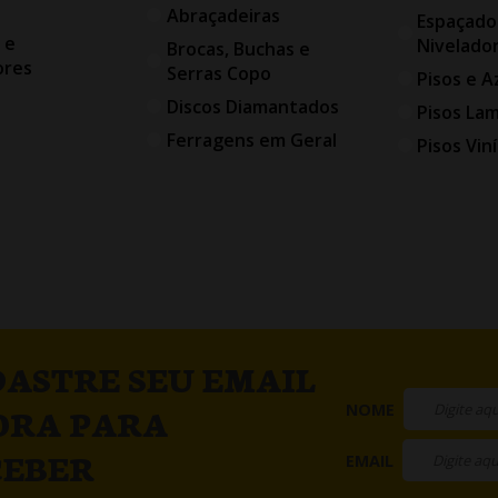
Abraçadeiras
Espaçado
 e
Nivelado
Brocas, Buchas e
ores
Serras Copo
Pisos e A
Discos Diamantados
Pisos La
Ferragens em Geral
Pisos Viní
ASTRE SEU EMAIL
NOME
ORA PARA
CEBER
EMAIL