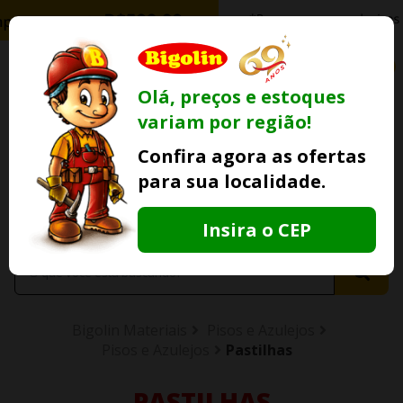
0
Olá, preços e estoques
variam por região!
Ofertas
Minha
Compre Por
Confira agora as ofertas
Lojas Fisicas
Conta
Whatsapp
para sua localidade.
Informe
seu CEP
Insira o CEP
Bigolin Materiais
Pisos e Azulejos
Pisos e Azulejos
Pastilhas
PASTILHAS