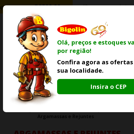
0
Olá, preços e estoques v
Ofertas
Minha
Compre Por
por região!
Lojas Fisicas
Conta
Whatsapp
Confira agora as ofertas
Informe
seu CEP
sua localidade.
Insira o CEP
Bigolin Materiais
Pisos e Azulejos
Argamassas e Rejuntes
ARGAMASSAS E REJUNTES