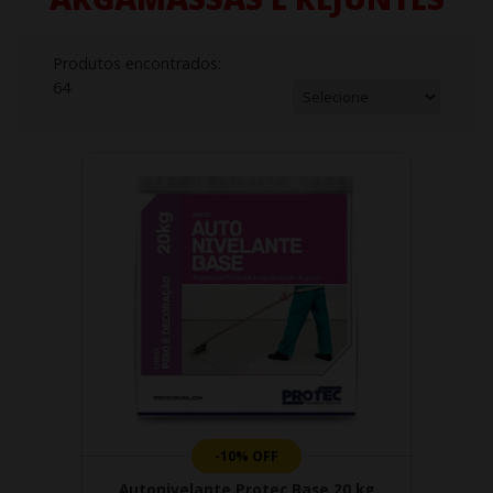
Produtos encontrados:
ORDENAR POR:
64
-10% OFF
Autonivelante Protec Base 20 kg