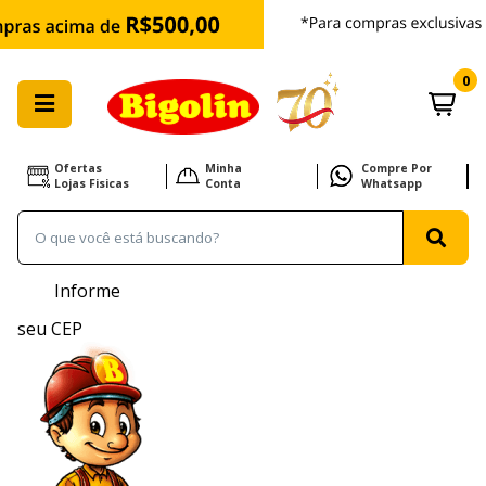
0
Ofertas
Minha
Compre Por
Lojas Fisicas
Conta
Whatsapp
Informe
seu CEP