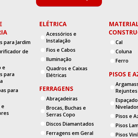
E
ELÉTRICA
MATERIAL
IA
CONSTRU
Acessórios e
Instalação
s para Jardim
Cal
Fios e Cabos
urificador de
Coluna
Iluminação
Ferro
o e
Quadros e Caixas
PISOS E 
s para
Olá, preços e estoques variam por
Elétricas
ia
região!
Argamass
FERRAGENS
bas para
Rejuntes
Confira agora as ofertas para sua
localidade.
Abraçadeiras
Espaçado
 e
Nivelado
Brocas, Buchas e
Insira o CEP
ores
Serras Copo
Pisos e A
Discos Diamantados
Pisos La
Ferragens em Geral
Pisos Viní