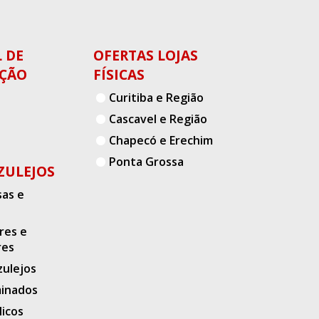
 DE
OFERTAS LOJAS
ÇÃO
FÍSICAS
Curitiba e Região
Cascavel e Região
Chapecó e Erechim
Ponta Grossa
AZULEJOS
as e
res e
res
zulejos
minados
licos