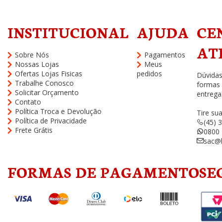
INSTITUCIONAL
AJUDA
CE
AT
Sobre Nós
Pagamentos
Nossas Lojas
Meus
Ofertas Lojas Fisicas
pedidos
Dúvidas
Trabalhe Conosco
formas
Solicitar Orçamento
entrega
Contato
Política Troca e Devolução
Tire su
Política de Privacidade
(45) 
Frete Grátis
0800 
sac@b
FORMAS DE PAGAMENTO
SE