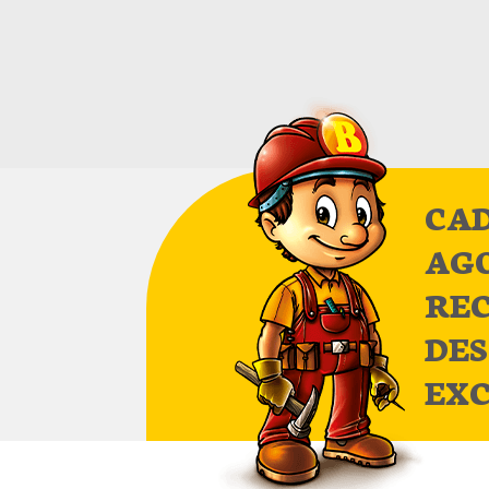
CAD
AG
RE
DE
EXC