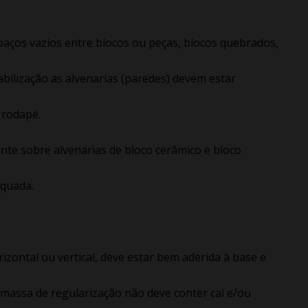
paços vazios entre blocos ou peças, blocos quebrados,
abilização as alvenarias (paredes) devem estar
 rodapé.
nte sobre alvenarias de bloco cerâmico e bloco
equada.
izontal ou vertical, deve estar bem aderida à base e
assa de regularização não deve conter cal e/ou