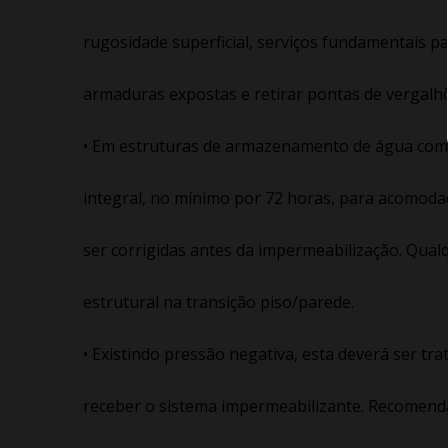
rugosidade superficial, serviços fundamentais pa
armaduras expostas e retirar pontas de vergalhõ
• Em estruturas de armazenamento de água como 
integral, no mínimo por 72 horas, para acomodaç
ser corrigidas antes da impermeabilização. Qual
estrutural na transição piso/parede.
• Existindo pressão negativa, esta deverá ser t
receber o sistema impermeabilizante. Recomend