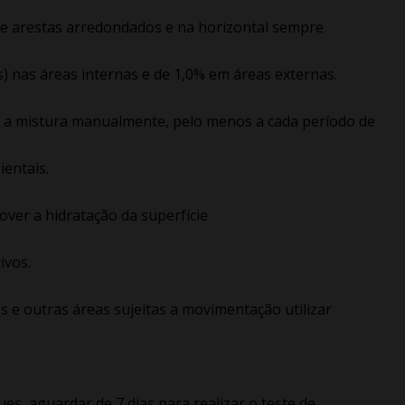
s e arestas arredondados e na horizontal sempre
s) nas áreas internas e de 1,0% em áreas externas.
r a mistura manualmente, pelo menos a cada período de
entais.
over a hidratação da superfície
ivos.
es e outras áreas sujeitas a movimentação utilizar
es, aguardar de 7 dias para realizar o teste de