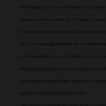
hidrofugantes, ter cura mínima de 7 dias, canto
possuir caimento mínimo de 0,5% para o(s) ralo(
• Durante a aplicação do produto, homogeneiza
10 a 15 minutos, dependendo das condições ambi
• Em áreas abertas ou sob incidência solar, prom
impermeabilizada por no mínimo 3 dias consecut
• Para impermeabilizar lajes, marquises, terraçõ
opção VOTOMASSA IMPERMAX 7000.
• Na impermeabilização de caixas de água e tanqu