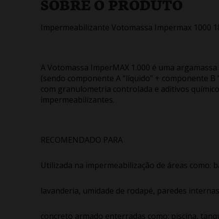
SOBRE O PRODUTO
Impermeabilizante Votomassa Impermax 1000 
A Votomassa ImperMAX 1.000 é uma argamassa p
(sendo componente A “líquido” + componente B 
com granulometria controlada e aditivos quími
impermeabilizantes.
RECOMENDADO PARA
Utilizada na impermeabilização de áreas como: ba
lavanderia, umidade de rodapé, paredes internas
concreto armado enterradas como: piscina, tanqu