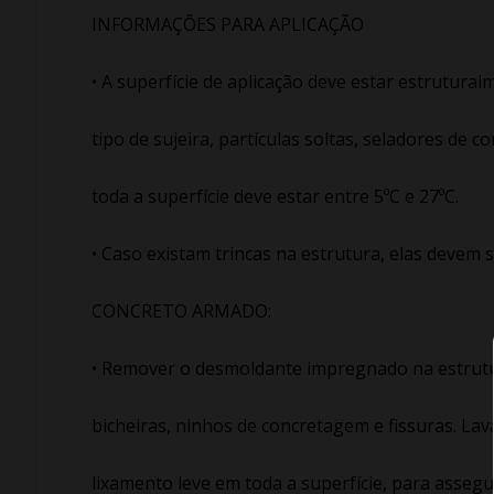
INFORMAÇÕES PARA APLICAÇÃO
• A superfície de aplicação deve estar estrutural
tipo de sujeira, partículas soltas, seladores de 
toda a superfície deve estar entre 5ºC e 27ºC.
• Caso existam trincas na estrutura, elas devem 
CONCRETO ARMADO:
• Remover o desmoldante impregnado na estrutu
bicheiras, ninhos de concretagem e fissuras. Lav
lixamento leve em toda a superfície, para asseg