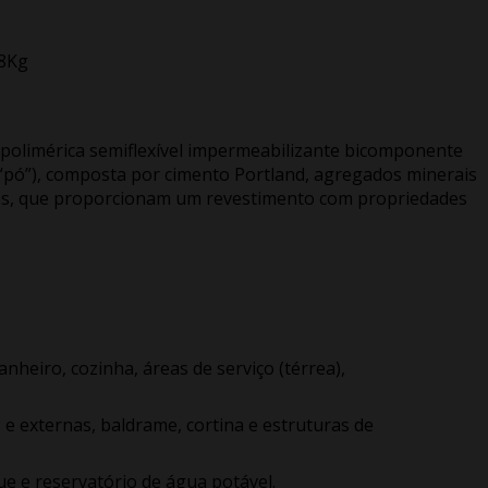
18Kg
olimérica semiflexível impermeabilizante bicomponente
“pó”), composta por cimento Portland, agregados minerais
cos, que proporcionam um revestimento com propriedades
nheiro, cozinha, áreas de serviço (térrea),
 e externas, baldrame, cortina e estruturas de
e e reservatório de água potável.