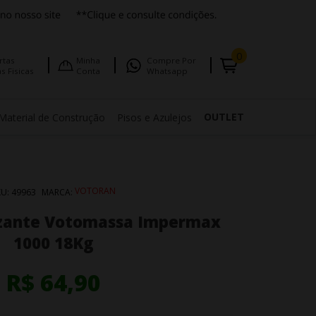
0
rtas
Minha
Compre Por
s Fisicas
Conta
Whatsapp
OUTLET
Material de Construção
Pisos e Azulejos
VOTORAN
KU:
49963
MARCA:
zante Votomassa Impermax
1000 18Kg
R$ 64,90