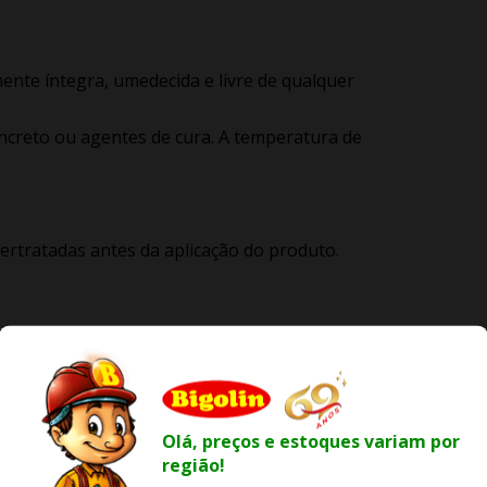
mente íntegra, umedecida e livre de qualquer
concreto ou agentes de cura. A temperatura de
sertratadas antes da aplicação do produto.
ra e executar o tratamento de falhas como
ar com jato d’água de alta pressão e executar
Olá, preços e estoques variam por
região!
urar a limpeza, abertura dos poros e maior