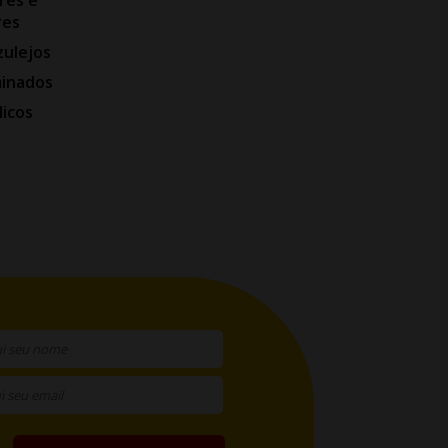
res
zulejos
minados
licos