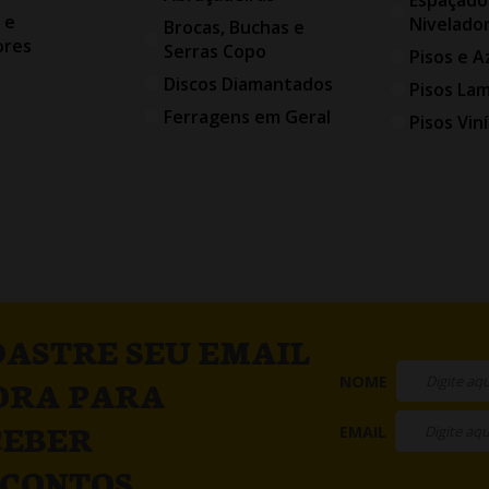
 e
Nivelado
Brocas, Buchas e
ores
Serras Copo
Pisos e A
Discos Diamantados
Pisos La
Ferragens em Geral
Pisos Viní
ASTRE SEU EMAIL
NOME
ORA PARA
CEBER
EMAIL
SCONTOS