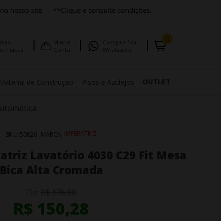
0
rtas
Minha
Compre Por
s Fisicas
Conta
Whatsapp
OUTLET
Material de Construção
Pisos e Azulejos
utomática
IMPERATRIZ
SKU:
50826
MARCA:
atriz Lavatório 4030 C29 Fit Mesa
Bica Alta Cromada
De:
R$ 176,80
R$ 150,28