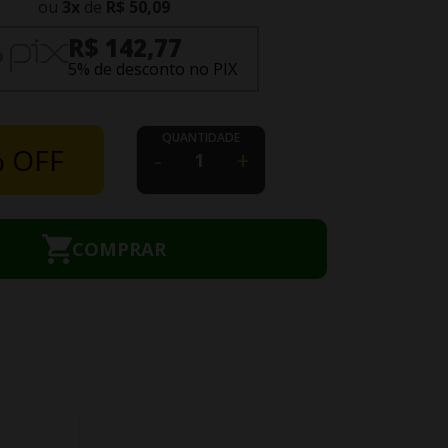
ou
3
x
de
R$ 50,09
R$ 142,77
5% de desconto no PIX
QUANTIDADE
 OFF
-
+
COMPRAR