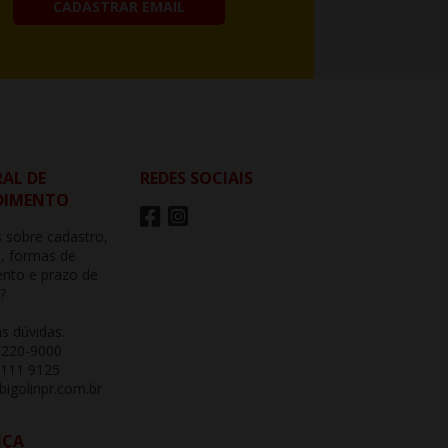
CADASTRAR EMAIL
AL DE
REDES SOCIAIS
DIMENTO
 sobre cadastro,
, formas de
nto e prazo de
?
as dúvidas.
3220-9000
 111 9125
igolinpr.com.br
NÇA