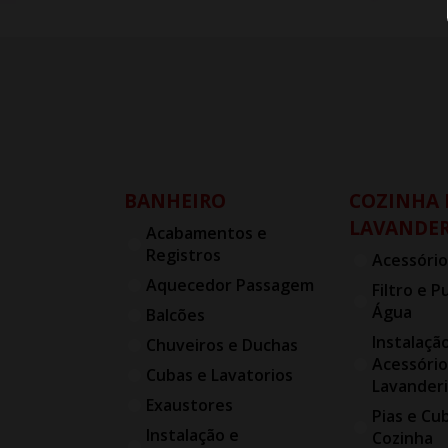
BANHEIRO
COZINHA 
LAVANDER
Acabamentos e
Registros
Acessório
Aquecedor Passagem
Filtro e P
Água
Balcões
Instalaçã
Chuveiros e Duchas
Acessório
Cubas e Lavatorios
Lavander
Exaustores
Pias e Cu
Instalação e
Cozinha