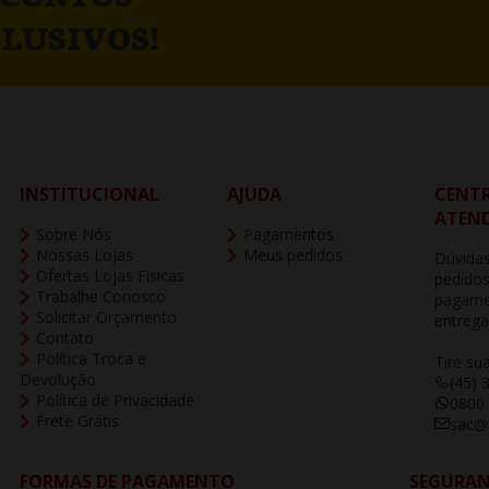
LUSIVOS!
INSTITUCIONAL
AJUDA
CENTR
ATEN
Sobre Nós
Pagamentos
Nossas Lojas
Meus pedidos
Dúvidas
Ofertas Lojas Fisicas
pedidos
Trabalhe Conosco
pagame
Solicitar Orçamento
entrega
Contato
Política Troca e
Tire su
Devolução
(45) 
Política de Privacidade
0800
Frete Grátis
sac@b
FORMAS DE PAGAMENTO
SEGURA