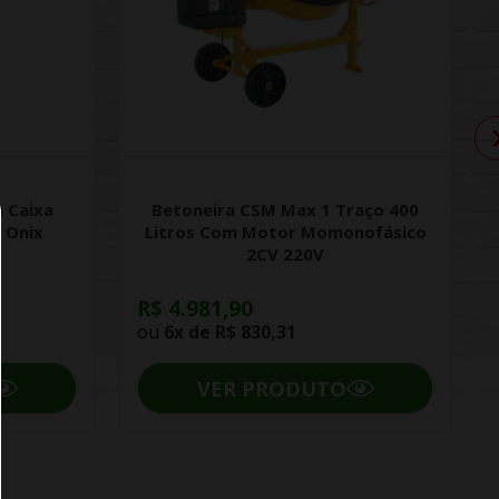
 Caixa
Betoneira CSM Max 1 Traço 400
 Onix
Litros Com Motor Momonofásico
2CV 220V
R$ 4.981,90
ou
6x de
R$ 830,31
VER PRODUTO