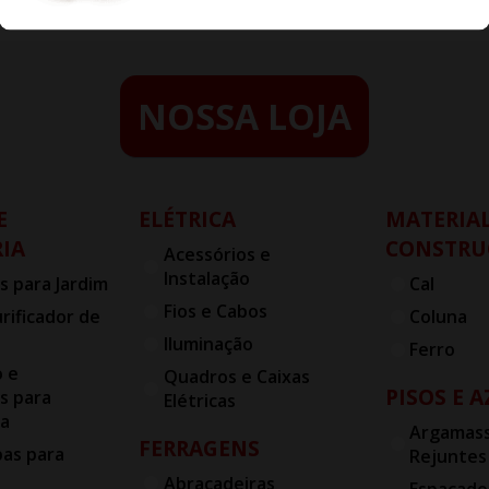
NOSSA LOJA
E
ELÉTRICA
MATERIAL
IA
CONSTRU
Acessórios e
Instalação
s para Jardim
Cal
Fios e Cabos
urificador de
Coluna
Iluminação
Ferro
o e
Quadros e Caixas
PISOS E 
s para
Elétricas
ia
Argamass
FERRAGENS
bas para
Rejuntes
Abraçadeiras
Espaçado