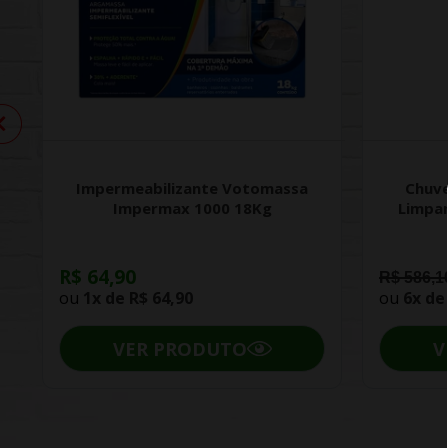
Impermeabilizante Votomassa
Chuve
Impermax 1000 18Kg
Limpa
R$ 64,90
R$ 586,1
ou
1x de
R$ 64,90
ou
6x d
VER PRODUTO
V