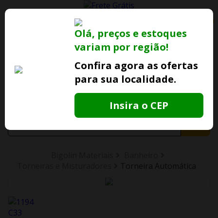
0
Olá, preços e estoques
variam por região!
Ofertas
Minha
Compre Por
Lojas Fisicas
Conta
Whatsapp
Confira agora as ofertas
para sua localidade.
Informe
seu CEP
Insira o CEP
Bigolin Materiais
Banheiro
Torneiras e Misturadores
Torneira Automática