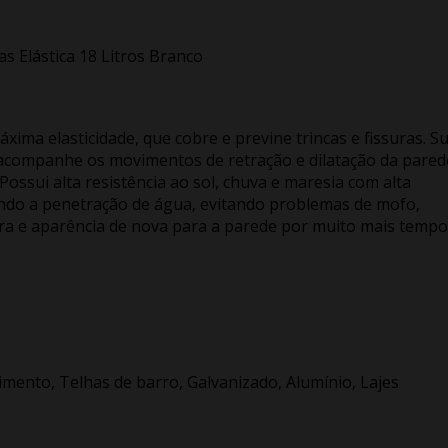
as Elástica 18 Litros Branco
ima elasticidade, que cobre e previne trincas e fissuras. S
a acompanhe os movimentos de retração e dilatação da pared
ossui alta resistência ao sol, chuva e maresia com alta
dindo a penetração de água, evitando problemas de mofo,
a e aparência de nova para a parede por muito mais tempo
ocimento, Telhas de barro, Galvanizado, Alumínio, Lajes