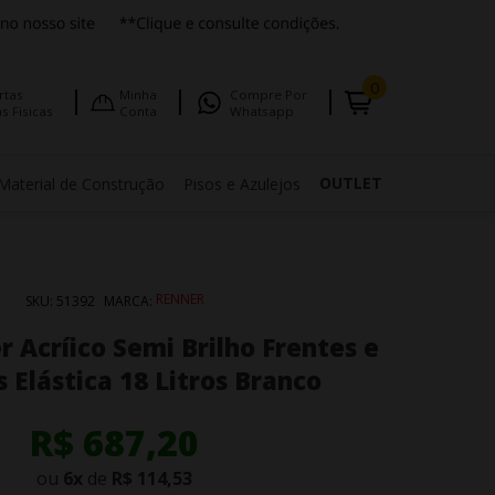
0
rtas
Minha
Compre Por
s Fisicas
Conta
Whatsapp
OUTLET
Material de Construção
Pisos e Azulejos
RENNER
SKU:
51392
MARCA:
r Acríico Semi Brilho Frentes e
 Elástica 18 Litros Branco
R$ 687,20
ou
6
x
de
R$ 114,53