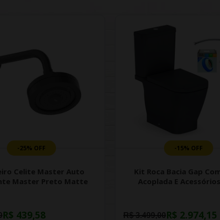
-25% OFF
-15% OFF
iro Celite Master Auto
Kit Roca Bacia Gap Com
nte Master Preto Matte
Acoplada E Acessórios
R$ 439,58
R$ 2.974,15
0
R$ 3.499,00