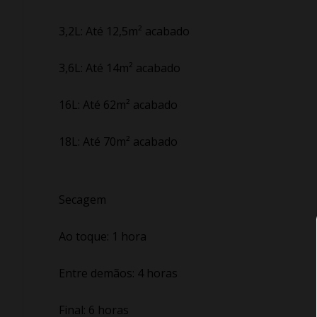
3,2L: Até 12,5m² acabado
3,6L: Até 14m² acabado
16L: Até 62m² acabado
18L: Até 70m² acabado
Secagem
Ao toque: 1 hora
Entre demãos: 4 horas
Final: 6 horas