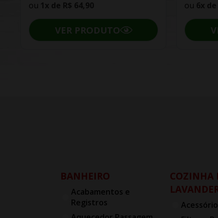
ou
1x de
R$ 64,90
ou
6x d
VER PRODUTO
V
BANHEIRO
COZINHA 
LAVANDER
Acabamentos e
Registros
Acessório
Aquecedor Passagem