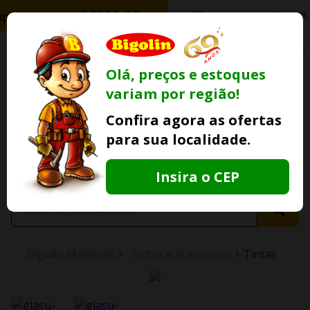
0
Olá, preços e estoques
variam por região!
Ofertas
Minha
Compre Por
Confira agora as ofertas
Lojas Fisicas
Conta
Whatsapp
para sua localidade.
Informe
seu CEP
Insira o CEP
Bigolin Materiais
Tintas e Acessórios
Tintas