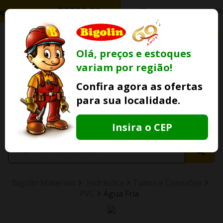
0
Olá, preços e estoques
variam por região!
Ofertas
Minha
Compre Por
Confira agora as ofertas
Lojas Fisicas
Conta
Whatsapp
para sua localidade.
Informe
seu CEP
Insira o CEP
Bigolin Materiais
Hidráulica
Tubos e Conexões
PVC
Água Fria