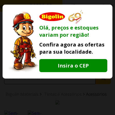
0
Olá, preços e estoques
variam por região!
Ofertas
Minha
Compre Por
Confira agora as ofertas
Lojas Fisicas
Conta
Whatsapp
para sua localidade.
Informe
seu CEP
Insira o CEP
Bigolin Materiais
Tintas e Acessórios
Acessórios