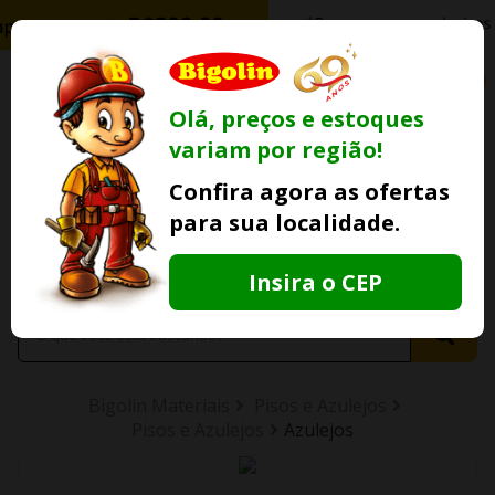
0
Olá, preços e estoques
variam por região!
Ofertas
Minha
Compre Por
Confira agora as ofertas
Lojas Fisicas
Conta
Whatsapp
para sua localidade.
Informe
seu CEP
Insira o CEP
Bigolin Materiais
Pisos e Azulejos
Pisos e Azulejos
Azulejos