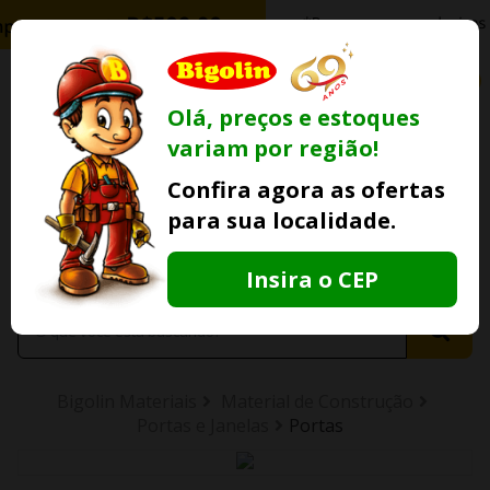
0
Olá, preços e estoques
variam por região!
Ofertas
Minha
Compre Por
Confira agora as ofertas
Lojas Fisicas
Conta
Whatsapp
para sua localidade.
Informe
seu CEP
Insira o CEP
Bigolin Materiais
Material de Construção
Portas e Janelas
Portas