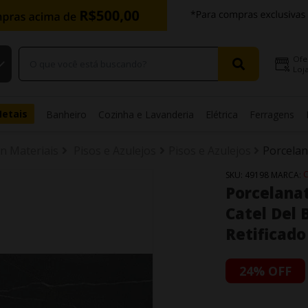
Ofe
Loja
Metais
Banheiro
Cozinha e Lavanderia
Elétrica
Ferragens
in Materiais
Pisos e Azulejos
Pisos e Azulejos
Porcela
C
SKU:
49198
MARCA:
Porcelanat
Catel Del 
Retificado
24% OFF