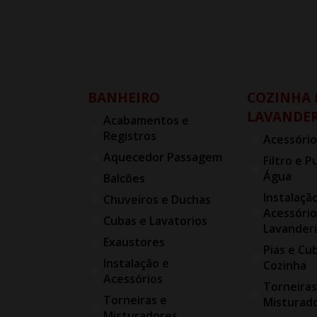
BANHEIRO
COZINHA 
LAVANDER
Acabamentos e
Registros
Acessório
Aquecedor Passagem
Filtro e P
Água
Balcões
Instalaçã
Chuveiros e Duchas
Acessório
Cubas e Lavatorios
Lavander
Exaustores
Pias e Cu
Instalação e
Cozinha
Acessórios
Torneiras
Torneiras e
Misturad
Misturadores