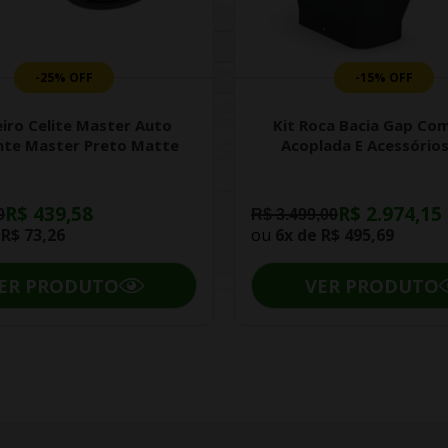
-25% OFF
-15% OFF
iro Celite Master Auto
Kit Roca Bacia Gap Com
nte Master Preto Matte
Acoplada E Acessórios
R$ 439,58
R$ 2.974,15
0
R$ 3.499,00
e
R$ 73,26
ou
6x de
R$ 495,69
ER PRODUTO
VER PRODUTO