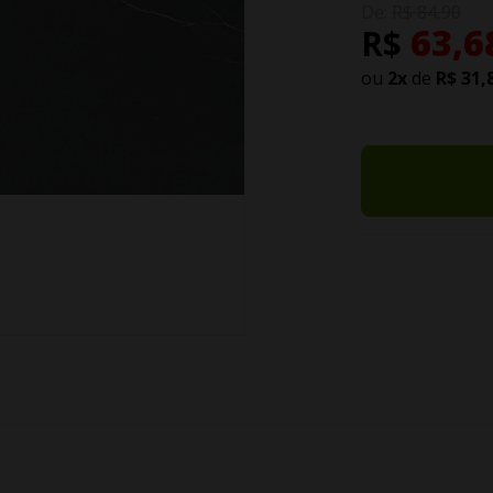
De:
R$ 84,90
63,6
R$
ou
2
x
de
R$ 31,