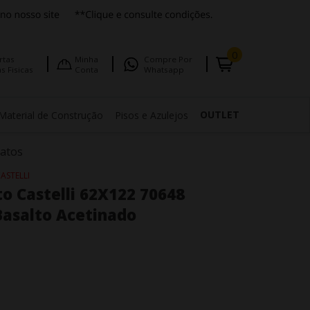
0
rtas
Minha
Compre Por
s Fisicas
Conta
Whatsapp
OUTLET
Material de Construção
Pisos e Azulejos
natos
ASTELLI
o Castelli 62X122 70648
Basalto Acetinado