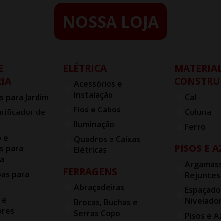
NOSSA LOJA
E
ELÉTRICA
MATERIAL
IA
CONSTRU
Acessórios e
Instalação
s para Jardim
Cal
Fios e Cabos
urificador de
Coluna
Iluminação
Ferro
o e
Quadros e Caixas
PISOS E 
s para
Elétricas
ia
Argamass
FERRAGENS
bas para
Rejuntes
Abraçadeiras
Espaçado
 e
Nivelado
Brocas, Buchas e
ores
Serras Copo
Pisos e A