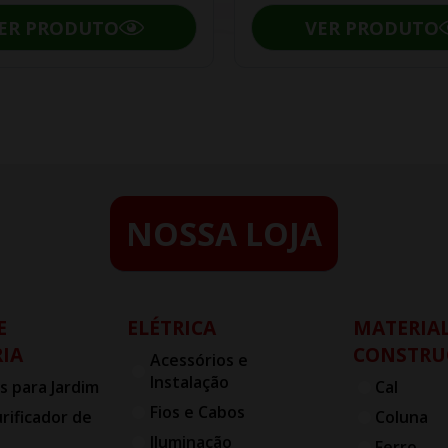
ER PRODUTO
VER PRODUTO
NOSSA LOJA
E
ELÉTRICA
MATERIAL
IA
CONSTRU
Acessórios e
Instalação
s para Jardim
Cal
Fios e Cabos
urificador de
Coluna
Iluminação
Ferro