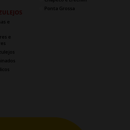
Ponta Grossa
AZULEJOS
as e
res e
res
zulejos
minados
licos