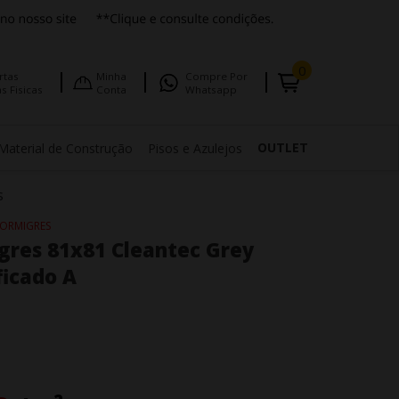
0
rtas
Minha
Compre Por
s Fisicas
Conta
Whatsapp
OUTLET
Material de Construção
Pisos e Azulejos
s
FORMIGRES
gres 81x81 Cleantec Grey
ficado A