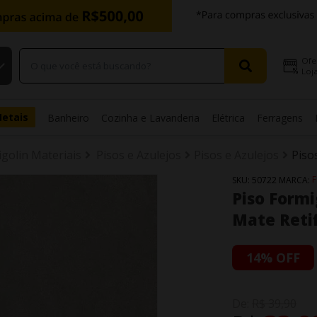
Ofe
Loja
Metais
Banheiro
Cozinha e Lavanderia
Elétrica
Ferragens
igolin Materiais
Pisos e Azulejos
Pisos e Azulejos
Piso
SKU:
50722
MARCA:
Piso Formi
Mate Reti
14% OFF
De:
R$ 39,90