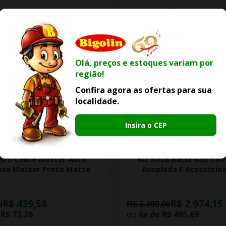
Olá, preços e estoques variam por
região!
Confira agora as ofertas para sua
localidade.
Insira o CEP
-25% OFF
-15% OFF
iro Celite Master Auto
Kit Roca Bacia Gap Com
nte Master Preto Matte
Acoplada E Acessórios
R$ 439,58
R$ 2.974,15
0
R$ 3.499,00
e
R$ 73,26
ou
6x de
R$ 495,69