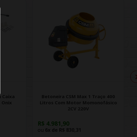
 Caixa
Betoneira CSM Max 1 Traço 400
 Onix
Litros Com Motor Momonofásico
2CV 220V
R$ 4.981,90
ou
6x de
R$ 830,31