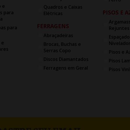
o e
Quadros e Caixas
PISOS E 
s para
Elétricas
ia
Argamass
FERRAGENS
bas para
Rejuntes
Abraçadeiras
Espaçado
 e
Nivelado
Brocas, Buchas e
ores
Serras Copo
Pisos e A
Discos Diamantados
Pisos La
Ferragens em Geral
Pisos Viní