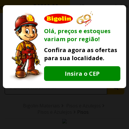
0
Olá, preços e estoques
variam por região!
Ofertas
Minha
Compre Por
Confira agora as ofertas
Lojas Fisicas
Conta
Whatsapp
para sua localidade.
Informe
seu CEP
Insira o CEP
Bigolin Materiais
Pisos e Azulejos
Pisos e Azulejos
Pisos