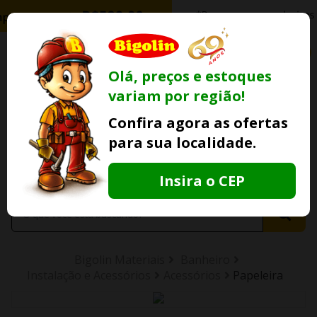
0
Olá, preços e estoques
variam por região!
Ofertas
Minha
Compre Por
Confira agora as ofertas
Lojas Fisicas
Conta
Whatsapp
para sua localidade.
Informe
seu CEP
Insira o CEP
Bigolin Materiais
Banheiro
Instalação e Acessórios
Acessórios
Papeleira