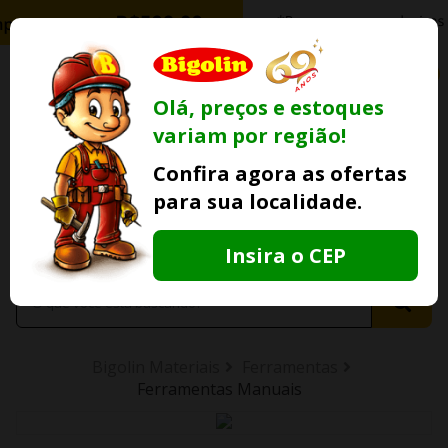
0
Olá, preços e estoques
variam por região!
Ofertas
Minha
Compre Por
Confira agora as ofertas
Lojas Fisicas
Conta
Whatsapp
para sua localidade.
Informe
seu CEP
Insira o CEP
Bigolin Materiais
Ferramentas
Ferramentas Manuais