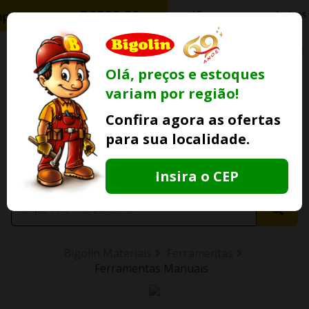
0
Olá, preços e estoques
variam por região!
Ofertas
Minha
Compre Por
Confira agora as ofertas
Lojas Fisicas
Conta
Whatsapp
para sua localidade.
Informe
seu CEP
Insira o CEP
Bigolin Materiais
Ferramentas
Ferramentas Manuais