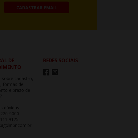
CADASTRAR EMAIL
AL DE
REDES SOCIAIS
DIMENTO
 sobre cadastro,
, formas de
nto e prazo de
?
as dúvidas.
3220-9000
 111 9125
igolinpr.com.br