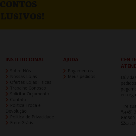
SCONTOS
LUSIVOS!
INSTITUCIONAL
AJUDA
CENTR
ATEN
Sobre Nós
Pagamentos
Nossas Lojas
Meus pedidos
Dúvidas
Ofertas Lojas Fisicas
pedidos
Trabalhe Conosco
pagame
Solicitar Orçamento
entrega
Contato
Política Troca e
Tire su
Devolução
(45) 
Política de Privacidade
0800
Frete Grátis
sac@b