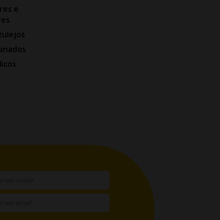
res e
res
zulejos
minados
licos