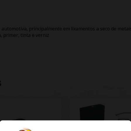
 automotiva, principalmente em lixamentos a seco de metai
, primer, tinta e verniz
S