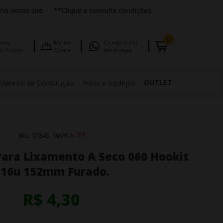
0
rtas
Minha
Compre Por
s Fisicas
Conta
Whatsapp
OUTLET
Material de Construção
Pisos e Azulejos
3M
SKU:
37845
MARCA:
Para Lixamento A Seco 060 Hookit
216u 152mm Furado.
R$ 4,30