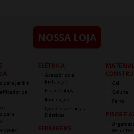
NOSSA LOJA
E
ELÉTRICA
MATERIAL
IA
CONSTRU
Acessórios e
Instalação
s para Jardim
Cal
Fios e Cabos
urificador de
Coluna
Iluminação
Ferro
o e
Quadros e Caixas
PISOS E 
s para
Elétricas
ia
Argamass
FERRAGENS
bas para
Rejuntes