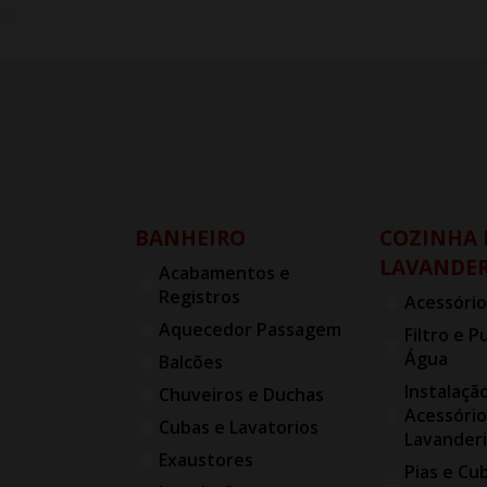
BANHEIRO
COZINHA 
LAVANDER
Acabamentos e
Registros
Acessório
Aquecedor Passagem
Filtro e P
Água
Balcões
Instalaçã
Chuveiros e Duchas
Acessório
Cubas e Lavatorios
Lavander
Exaustores
Pias e Cu