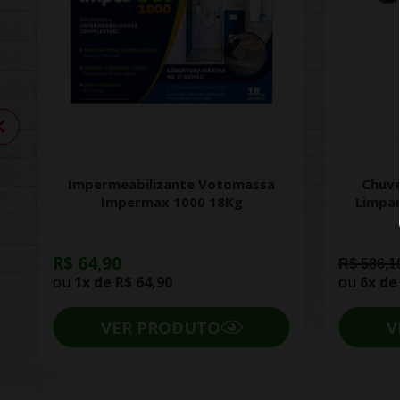
Impermeabilizante Votomassa
Chuve
Impermax 1000 18Kg
Limpa
R$ 64,90
R$ 586,1
ou
1x de
R$ 64,90
ou
6x d
VER PRODUTO
V