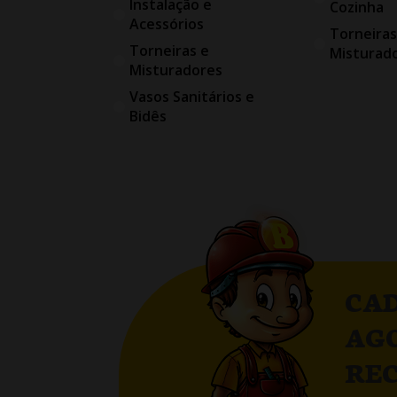
Instalação e
Cozinha
Acessórios
Torneiras
Torneiras e
Misturad
Misturadores
Vasos Sanitários e
Bidês
CAD
AG
RE