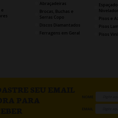
Abraçadeiras
Espaçado
 e
Nivelado
Brocas, Buchas e
ores
Serras Copo
Pisos e A
Discos Diamantados
Pisos La
Ferragens em Geral
Pisos Viní
ASTRE SEU EMAIL
NOME
ORA PARA
CEBER
EMAIL