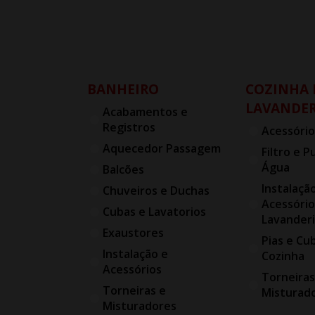
BANHEIRO
COZINHA 
LAVANDER
Acabamentos e
Registros
Acessório
Aquecedor Passagem
Filtro e P
Água
Balcões
Instalaçã
Chuveiros e Duchas
Acessório
Cubas e Lavatorios
Lavander
Exaustores
Pias e Cu
Instalação e
Cozinha
Acessórios
Torneiras
Torneiras e
Misturad
Misturadores