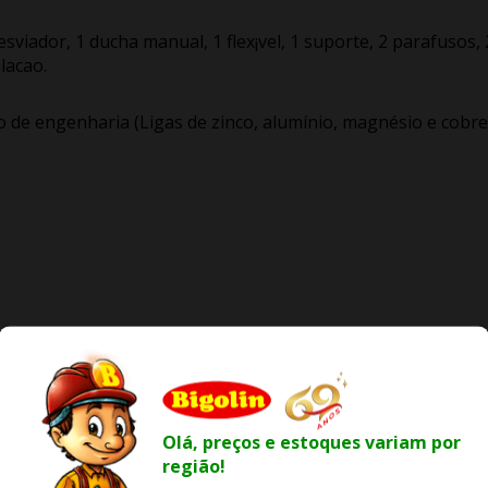
esviador, 1 ducha manual, 1 flex¡vel, 1 suporte, 2 parafusos, 
lacao.
o de engenharia (Ligas de zinco, alumínio, magnésio e cobre
Olá, preços e estoques variam por
região!