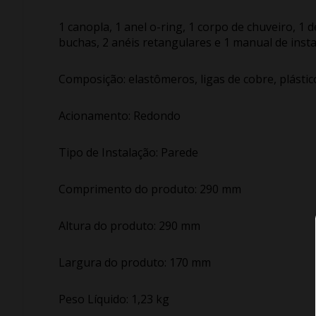
1 canopla, 1 anel o-ring, 1 corpo de chuveiro, 1 d
buchas, 2 anéis retangulares e 1 manual de insta
Composição: elastômeros, ligas de cobre, plástic
Acionamento: Redondo
Tipo de Instalação: Parede
Comprimento do produto: 290 mm
Altura do produto: 290 mm
Largura do produto: 170 mm
Peso Líquido: 1,23 kg