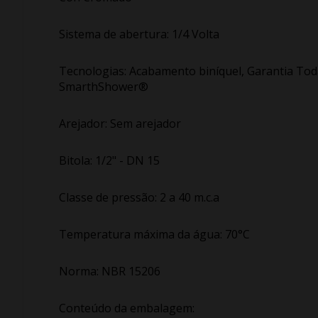
Sistema de abertura: 1/4 Volta
Tecnologias: Acabamento biníquel, Garantia Toda
SmarthShower®
Arejador: Sem arejador
Bitola: 1/2" - DN 15
Classe de pressão: 2 a 40 m.c.a
Temperatura máxima da água: 70°C
Norma: NBR 15206
Conteúdo da embalagem: