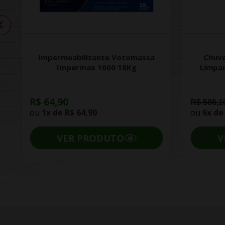
Impermeabilizante Votomassa
Chuve
Impermax 1000 18Kg
Limpa
R$ 64,90
R$ 586,1
ou
1x de
R$ 64,90
ou
6x d
VER PRODUTO
V