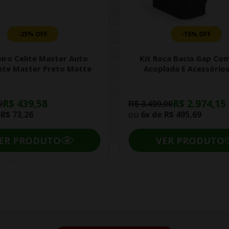
-25% OFF
-15% OFF
iro Celite Master Auto
Kit Roca Bacia Gap Com
nte Master Preto Matte
Acoplada E Acessórios
R$ 439,58
R$ 2.974,15
0
R$ 3.499,00
e
R$ 73,26
ou
6x de
R$ 495,69
ER PRODUTO
VER PRODUTO