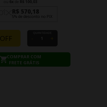
ou
6
x
de
R$ 100,03
R$ 570,18
5% de desconto no PIX
QUANTIDADE
 OFF
-
+
COMPRAR COM
FRETE GRÁTIS