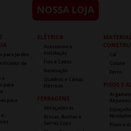
NOSSA LOJA
E
ELÉTRICA
MATERIAL
IA
CONSTRU
Acessórios e
Instalação
s para Jardim
Cal
Fios e Cabos
urificador de
Coluna
Iluminação
Ferro
o e
Quadros e Caixas
PISOS E 
s para
Elétricas
ia
Argamass
FERRAGENS
bas para
Rejuntes
Abraçadeiras
Espaçado
 e
Nivelado
Brocas, Buchas e
ores
Serras Copo
Pisos e A