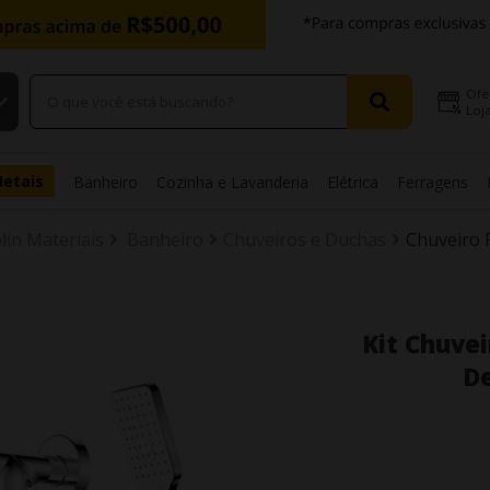
Ofe
Loja
Metais
Banheiro
Cozinha e Lavanderia
Elétrica
Ferragens
lin Materiais
Banheiro
Chuveiros e Duchas
Chuveiro 
Kit Chuve
D