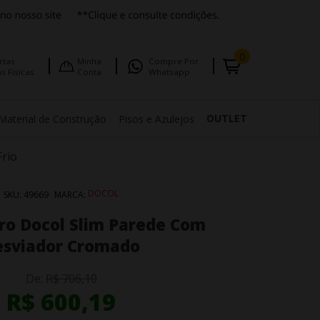
0
rtas
Minha
Compre Por
s Fisicas
Conta
Whatsapp
OUTLET
Material de Construção
Pisos e Azulejos
Frio
DOCOL
SKU:
49669
MARCA:
iro Docol Slim Parede Com
esviador Cromado
De:
R$ 706,10
R$ 600,19