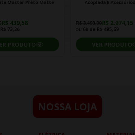
nte Master Preto Matte
Acoplada E Acessórios
R$ 439,58
R$ 2.974,15
0
R$ 3.499,00
e
R$ 73,26
ou
6x de
R$ 495,69
ER PRODUTO
VER PRODUTO
NOSSA LOJA
E
ELÉTRICA
MATERIAL