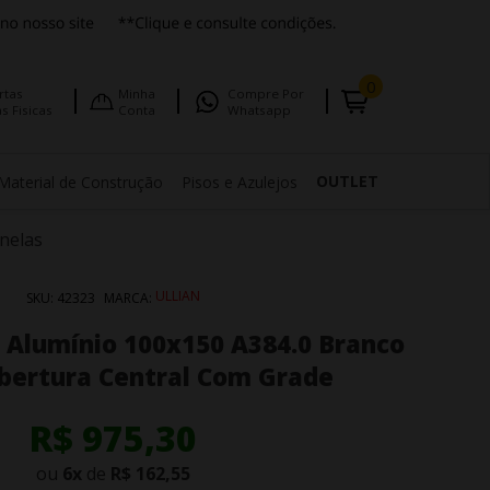
0
rtas
Minha
Compre Por
s Fisicas
Conta
Whatsapp
OUTLET
Material de Construção
Pisos e Azulejos
anelas
ULLIAN
SKU:
42323
MARCA:
s Alumínio 100x150 A384.0 Branco
Abertura Central Com Grade
R$ 975,30
ou
6
x
de
R$ 162,55