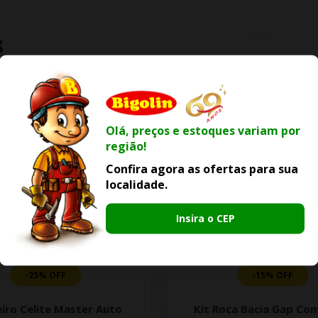
S
Olá, preços e estoques variam por
região!
Confira agora as ofertas para sua
localidade.
Insira o CEP
-25% OFF
-15% OFF
iro Celite Master Auto
Kit Roca Bacia Gap Com