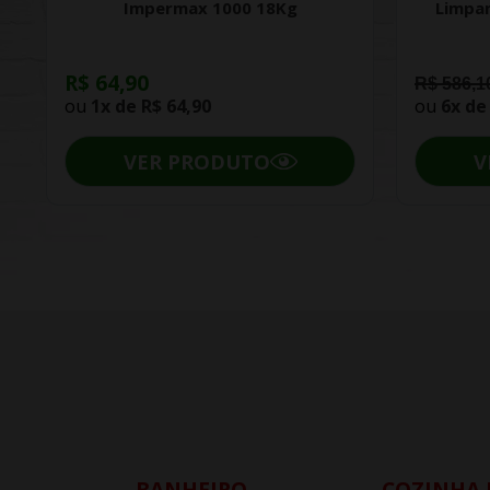
Impermax 1000 18Kg
Limpa
R$ 64,90
R$ 586,1
ou
1x de
R$ 64,90
ou
6x d
VER PRODUTO
V
BANHEIRO
COZINHA 