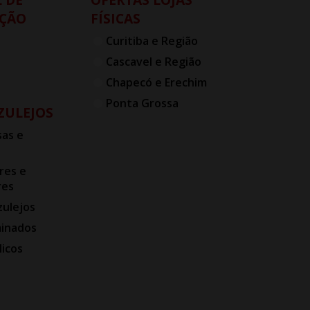
ÇÃO
FÍSICAS
Curitiba e Região
Cascavel e Região
Chapecó e Erechim
Ponta Grossa
AZULEJOS
as e
res e
res
zulejos
minados
licos