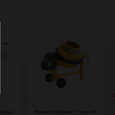
 Caixa
Betoneira CSM Max 1 Traço 400