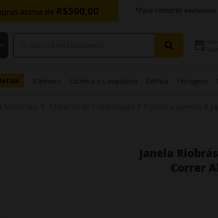
Ofe
Loja
Metais
Banheiro
Cozinha e Lavanderia
Elétrica
Ferragens
n Materiais
Material de Construção
Portas e Janelas
J
Janela Riobrá
Correr 