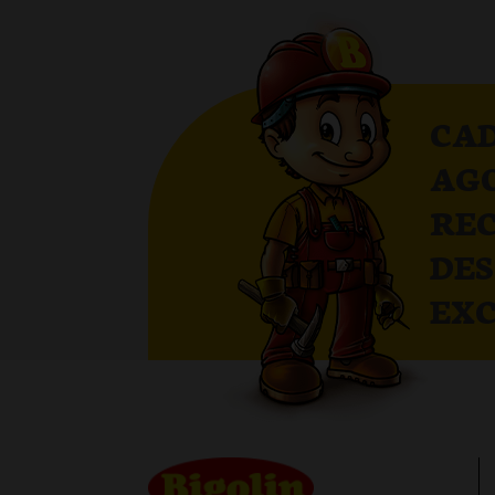
CAD
AG
RE
DE
EXC