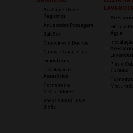
LAVANDER
Acabamentos e
Registros
Acessório
Aquecedor Passagem
Filtro e P
Água
Balcões
Instalaçã
Chuveiros e Duchas
Acessório
Cubas e Lavatorios
Lavander
Exaustores
Pias e Cu
Instalação e
Cozinha
Acessórios
Torneiras
Torneiras e
Misturad
Misturadores
Vasos Sanitários e
Bidês