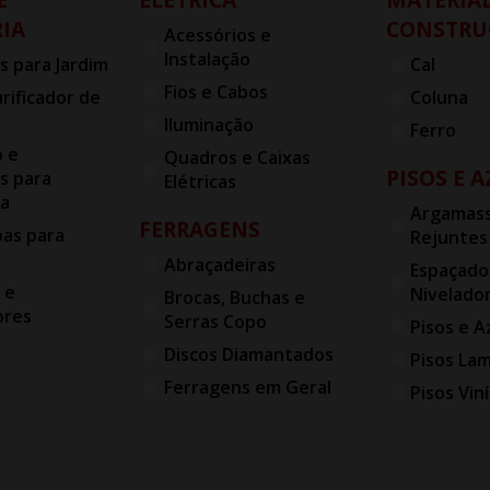
IA
CONSTRU
Acessórios e
Instalação
s para Jardim
Cal
Fios e Cabos
urificador de
Coluna
Iluminação
Ferro
o e
Quadros e Caixas
PISOS E 
s para
Elétricas
ia
Argamass
FERRAGENS
bas para
Rejuntes
Abraçadeiras
Espaçado
 e
Nivelado
Brocas, Buchas e
ores
Serras Copo
Pisos e A
Discos Diamantados
Pisos La
Ferragens em Geral
Pisos Viní