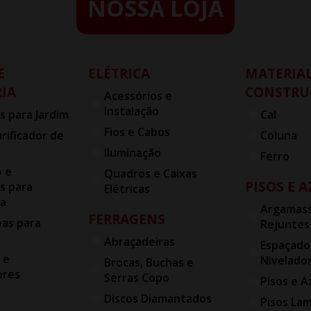
NOSSA LOJA
E
ELÉTRICA
MATERIAL
IA
CONSTRU
Acessórios e
Instalação
s para Jardim
Cal
Fios e Cabos
urificador de
Coluna
Iluminação
Ferro
o e
Quadros e Caixas
PISOS E 
s para
Elétricas
ia
Argamass
FERRAGENS
bas para
Rejuntes
Abraçadeiras
Espaçado
 e
Nivelado
Brocas, Buchas e
ores
Serras Copo
Pisos e A
Discos Diamantados
Pisos La