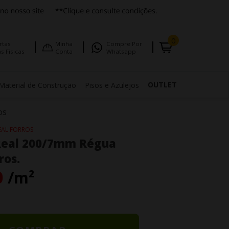
0
rtas
Minha
Compre Por
s Fisicas
Conta
Whatsapp
OUTLET
Material de Construção
Pisos e Azulejos
os
EAL FORROS
 Real 200/7mm Régua
ros.
0
/m²