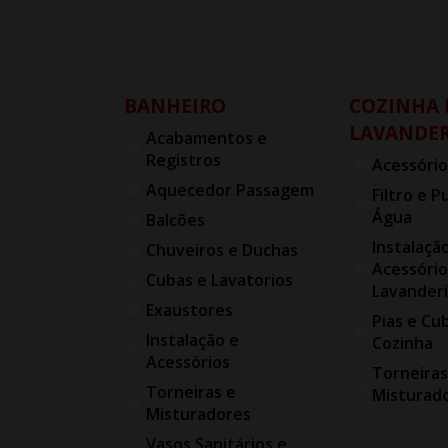
BANHEIRO
COZINHA 
LAVANDER
Acabamentos e
Registros
Acessório
Aquecedor Passagem
Filtro e P
Água
Balcões
Instalaçã
Chuveiros e Duchas
Acessório
Cubas e Lavatorios
Lavander
Exaustores
Pias e Cu
Instalação e
Cozinha
Acessórios
Torneiras
Torneiras e
Misturad
Misturadores
Vasos Sanitários e