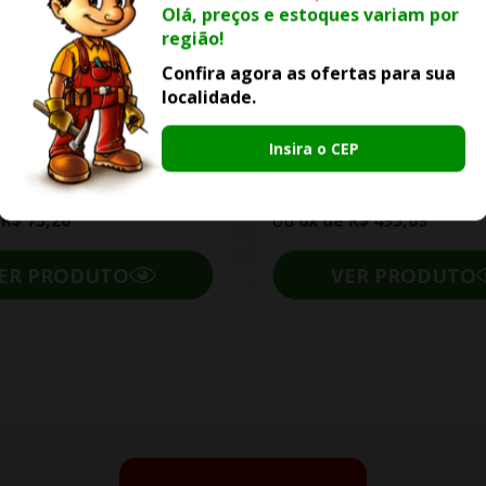
Olá, preços e estoques variam por
região!
-25% OFF
-15% OFF
Confira agora as ofertas para sua
localidade.
iro Celite Master Auto
Kit Roca Bacia Gap Com
nte Master Preto Matte
Acoplada E Acessórios
Insira o CEP
R$ 439,58
R$ 2.974,15
0
R$ 3.499,00
e
R$ 73,26
ou
6x de
R$ 495,69
ER PRODUTO
VER PRODUTO