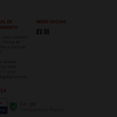
AL DE
REDES SOCIAIS
DIMENTO
 sobre cadastro,
, formas de
nto e prazo de
?
as dúvidas.
3220-9000
 111 9125
igolinpr.com.br
NÇA