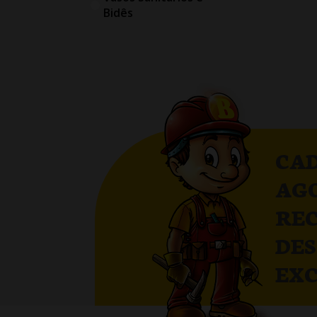
Bidês
CAD
AG
RE
DE
EXC