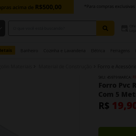
Ofe
Loja
Metais
Banheiro
Cozinha e Lavanderia
Elétrica
Ferragens
golin Materiais
Material de Construção
Forro e Acessóri
R
SKU:
45979
MARCA:
Forro Pvc
Com 5 Met
19,9
R$