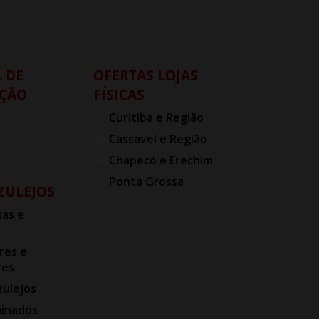
 DE
OFERTAS LOJAS
ÇÃO
FÍSICAS
Curitiba e Região
Cascavel e Região
Chapecó e Erechim
Ponta Grossa
AZULEJOS
as e
res e
res
zulejos
minados