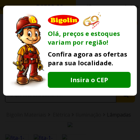
0
Olá, preços e estoques
variam por região!
Ofertas
Minha
Compre Por
Confira agora as ofertas
Lojas Fisicas
Conta
Whatsapp
para sua localidade.
Informe
seu CEP
Insira o CEP
Bigolin Materiais
Elétrica
Iluminação
Lâmpadas