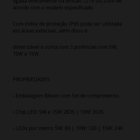
ligada diretamente na tensão 127V ou 220V de
acordo com o modelo especificado.
Com índice de proteção IP65 pode ser utilizada
em áreas externas, além disso é
dimerizável e conta com 3 potências com 5W,
10W e 15W.
PROPRIEDADES
› Embalagem Blister com 5m de comprimento,
› Chip LED: 5W e 15W 2835 | 10W: 3535
› LEDs por metro: 5W: 60 | 10W: 120 | 15W: 240