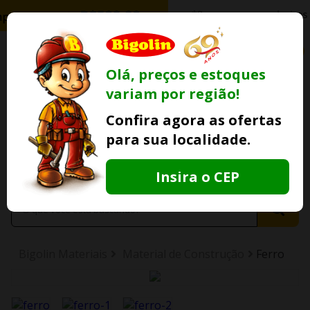
0
Olá, preços e estoques
variam por região!
Ofertas
Minha
Compre Por
Confira agora as ofertas
Lojas Fisicas
Conta
Whatsapp
para sua localidade.
Informe
seu CEP
Insira o CEP
Bigolin Materiais
Material de Construção
Ferro