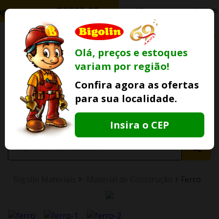
0
Olá, preços e estoques
variam por região!
Ofertas
Minha
Compre Por
Confira agora as ofertas
Lojas Fisicas
Conta
Whatsapp
para sua localidade.
Informe
seu CEP
Insira o CEP
Bigolin Materiais
Material de Construção
Ferro