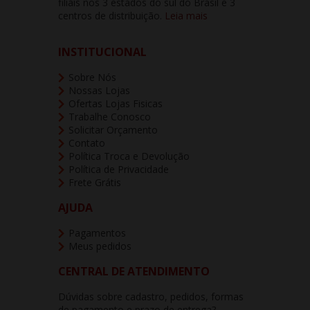
filiais nos 3 estados do sul do Brasil e 3
centros de distribuição.
Leia mais
INSTITUCIONAL
Sobre Nós
Nossas Lojas
Ofertas Lojas Fisicas
Trabalhe Conosco
Solicitar Orçamento
Contato
Política Troca e Devolução
Política de Privacidade
Frete Grátis
AJUDA
Pagamentos
Meus pedidos
CENTRAL DE ATENDIMENTO
Dúvidas sobre cadastro, pedidos, formas
de pagamento e prazo de entrega?