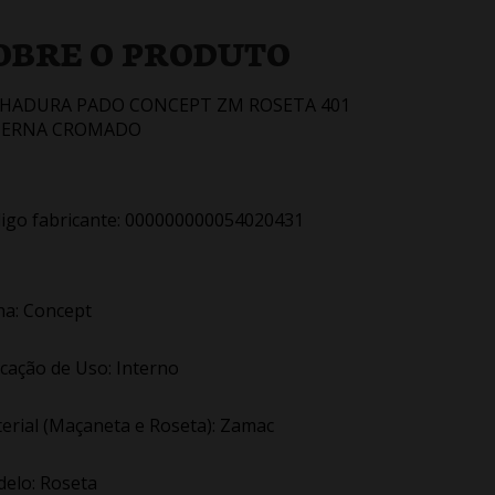
OBRE O PRODUTO
CHADURA PADO CONCEPT ZM ROSETA 401
TERNA CROMADO
igo fabricante: 000000000054020431
ha: Concept
icação de Uso: Interno
erial (Maçaneta e Roseta): Zamac
elo: Roseta