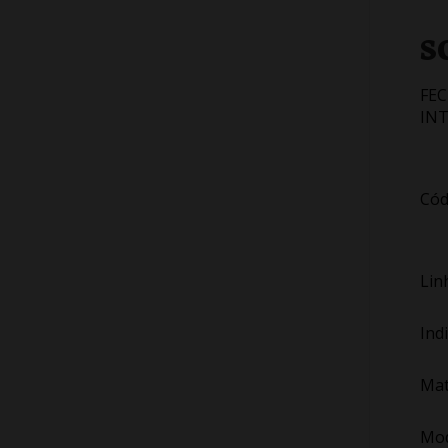
S
FE
IN
Cód
Lin
Ind
Mat
Mod