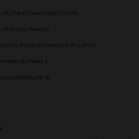
o de Chave: Chave Gorge (Quarto)
o de Roseta: Redonda
lizar com Portas de Espessura: 25 a 35mm
ntidade de Chaves: 2
anho da Máquina: 40
S