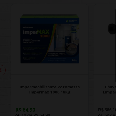
Impermeabilizante Votomassa
Chuve
Impermax 1000 18Kg
Limpa
R$ 64,90
R$ 586,1
ou
1x de
R$ 64,90
ou
6x d