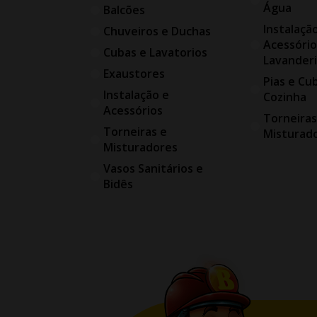
Água
Balcões
Instalaçã
Chuveiros e Duchas
Acessório
Cubas e Lavatorios
Lavander
Exaustores
Pias e Cu
Instalação e
Cozinha
Acessórios
Torneiras
Torneiras e
Misturad
Misturadores
Vasos Sanitários e
Bidês