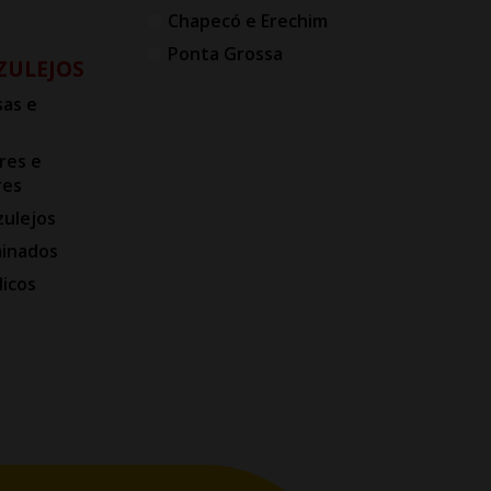
Chapecó e Erechim
Ponta Grossa
AZULEJOS
as e
res e
res
zulejos
minados
licos