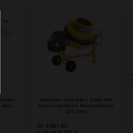
 Caixa
Betoneira CSM Max 1 Traço 400
 Onix
Litros Com Motor Momonofásico
2CV 220V
R$ 4.981,90
ou
6x de
R$ 830,31