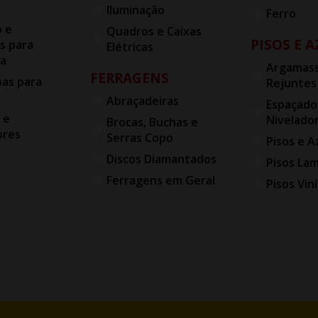
Iluminação
Ferro
o e
Quadros e Caixas
PISOS E 
s para
Elétricas
ia
Argamass
FERRAGENS
bas para
Rejuntes
Abraçadeiras
Espaçado
 e
Nivelado
Brocas, Buchas e
ores
Serras Copo
Pisos e A
Discos Diamantados
Pisos La
Ferragens em Geral
Pisos Viní