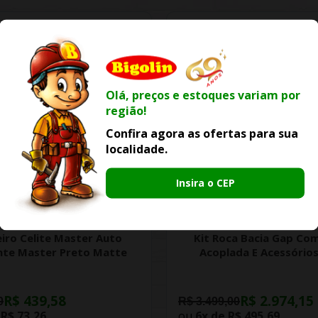
Olá, preços e estoques variam por
região!
Confira agora as ofertas para sua
localidade.
Insira o CEP
-25% OFF
-15% OFF
iro Celite Master Auto
Kit Roca Bacia Gap Com
nte Master Preto Matte
Acoplada E Acessórios
R$ 439,58
R$ 2.974,15
0
R$ 3.499,00
e
R$ 73,26
ou
6x de
R$ 495,69