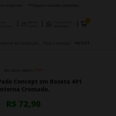
0
rtas
Minha
Compre Por
s Fisicas
Conta
Whatsapp
OUTLET
Material de Construção
Pisos e Azulejos
PADO
SKU:
36374
MARCA:
Pado Concept zm Roseta 401
Interna Cromado.
R$ 72,90