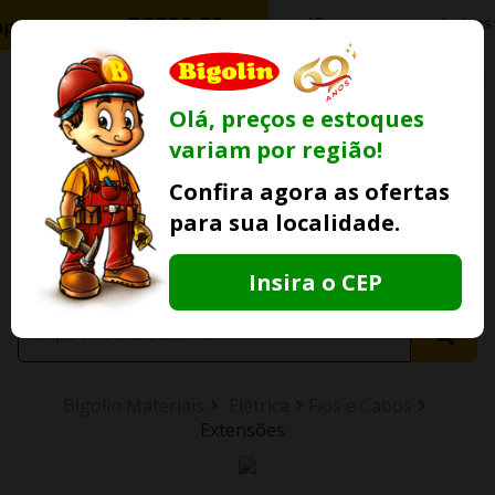
0
Olá, preços e estoques
variam por região!
Ofertas
Minha
Compre Por
Confira agora as ofertas
Lojas Fisicas
Conta
Whatsapp
para sua localidade.
Informe
seu CEP
Insira o CEP
Bigolin Materiais
Elétrica
Fios e Cabos
Extensões