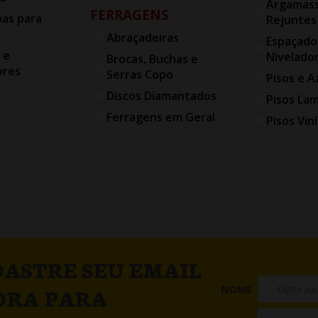
Argamass
FERRAGENS
bas para
Rejuntes
Abraçadeiras
Espaçado
 e
Nivelado
Brocas, Buchas e
ores
Serras Copo
Pisos e A
Discos Diamantados
Pisos La
Ferragens em Geral
Pisos Viní
ASTRE SEU EMAIL
NOME
ORA PARA