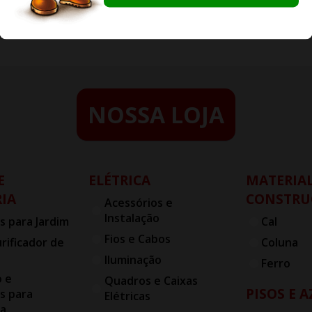
NOSSA LOJA
E
ELÉTRICA
MATERIAL
IA
CONSTRU
Acessórios e
Instalação
s para Jardim
Cal
Fios e Cabos
urificador de
Coluna
Iluminação
Ferro
o e
Quadros e Caixas
PISOS E 
s para
Elétricas
ia