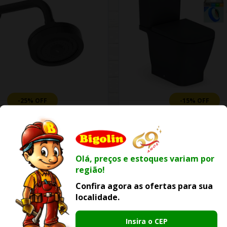
-25% OFF
-15% OFF
iro Celite Master Auto
Kit Roca Bacia Gap Com
nte Master Preto Matte
Acoplada E Acessórios
Olá, preços e estoques variam por
R$ 439,58
R$ 2.974,15
região!
0
R$ 3.499,00
e
R$ 73,26
ou
6x de
R$ 495,69
Confira agora as ofertas para sua
localidade.
ER PRODUTO
VER PRODUTO
Insira o CEP