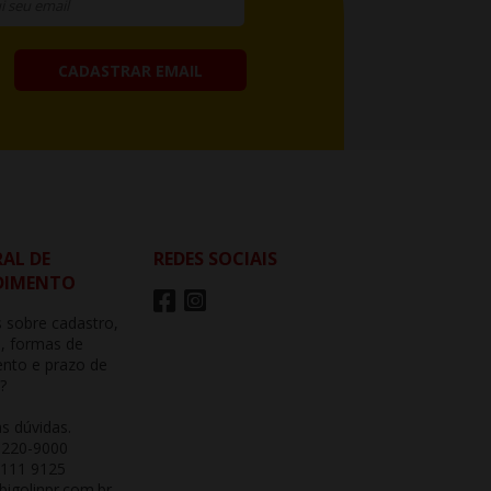
CADASTRAR EMAIL
AL DE
REDES SOCIAIS
DIMENTO
 sobre cadastro,
, formas de
nto e prazo de
?
as dúvidas.
3220-9000
 111 9125
igolinpr.com.br