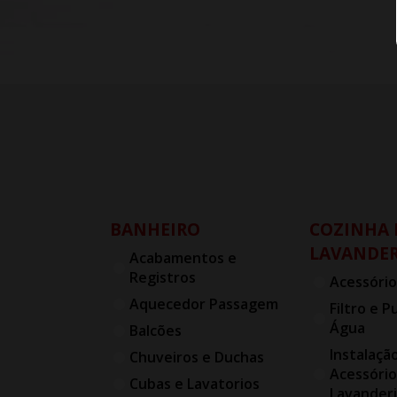
BANHEIRO
COZINHA 
LAVANDER
Acabamentos e
Registros
Acessório
Aquecedor Passagem
Filtro e P
Água
Balcões
Instalaçã
Chuveiros e Duchas
Acessório
Cubas e Lavatorios
Lavander