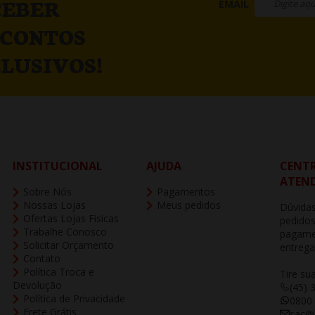
CEBER
EMAIL
SCONTOS
LUSIVOS!
INSTITUCIONAL
AJUDA
CENTR
ATEN
Sobre Nós
Pagamentos
Nossas Lojas
Meus pedidos
Dúvidas
Ofertas Lojas Fisicas
pedidos
Trabalhe Conosco
pagame
Solicitar Orçamento
entrega
Contato
Política Troca e
Tire su
Devolução
(45) 
Política de Privacidade
0800
Frete Grátis
sac@b