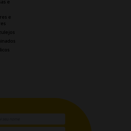
as e
res e
res
zulejos
minados
licos