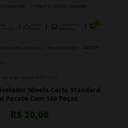
0
rtas
Minha
Compre Por
s Fisicas
Conta
Whatsapp
OUTLET
Material de Construção
Pisos e Azulejos
es
NIVELA CERTO
SKU:
41453
MARCA:
ivelador Nivela Certo Standard
m Pacote Com 100 Peças
R$ 20,00