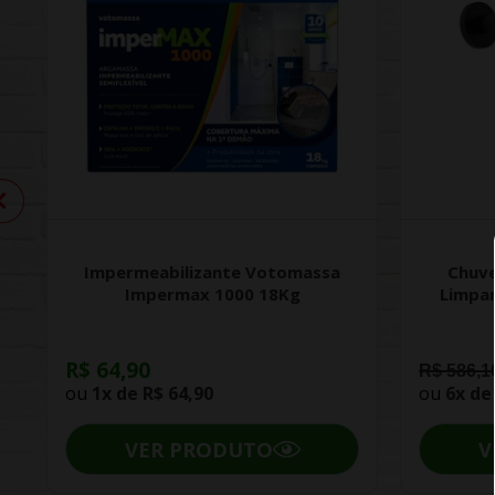
Impermeabilizante Votomassa
Chuve
Impermax 1000 18Kg
Limpa
R$ 64,90
R$ 586,1
ou
1x de
R$ 64,90
ou
6x d
VER PRODUTO
V