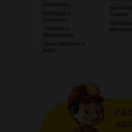
Exaustores
Pias e Cu
Instalação e
Cozinha
Acessórios
Torneiras
Torneiras e
Misturad
Misturadores
Vasos Sanitários e
Bidês
CAD
AG