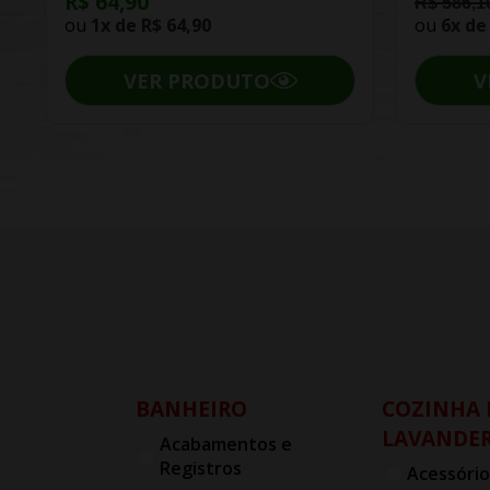
R$ 64,90
R$ 586,1
ou
1x de
R$ 64,90
ou
6x d
VER PRODUTO
V
BANHEIRO
COZINHA 
LAVANDER
Acabamentos e
Registros
Acessório