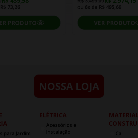
R$ 439,58
R$ 2.974,15
0
R$ 3.499,00
e
R$ 73,26
ou
6x de
R$ 495,69
ER PRODUTO
VER PRODUTO
NOSSA LOJA
E
ELÉTRICA
MATERIAL
IA
CONSTRU
Acessórios e
Instalação
s para Jardim
Cal