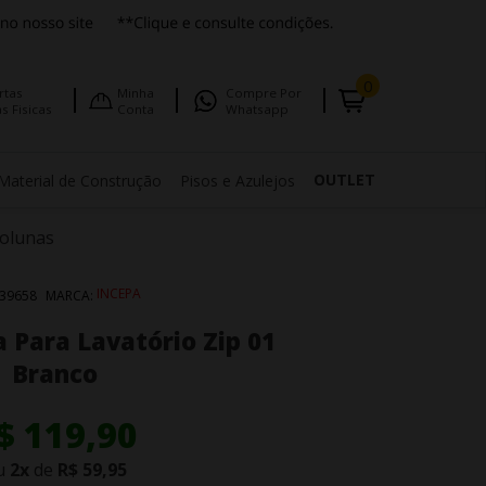
0
rtas
Minha
Compre Por
s Fisicas
Conta
Whatsapp
OUTLET
Material de Construção
Pisos e Azulejos
Colunas
INCEPA
39658
MARCA:
 Para Lavatório Zip 01
Branco
$ 119,90
u
2
x
de
R$ 59,95