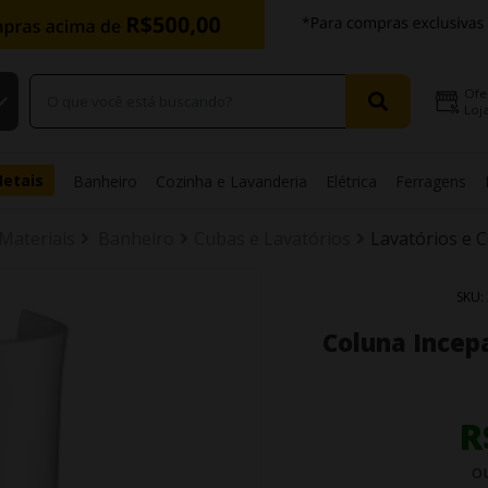
Ofe
Loja
Metais
Banheiro
Cozinha e Lavanderia
Elétrica
Ferragens
 Materiais
Banheiro
Cubas e Lavatórios
Lavatórios e 
SKU:
Coluna Incepa
R
o