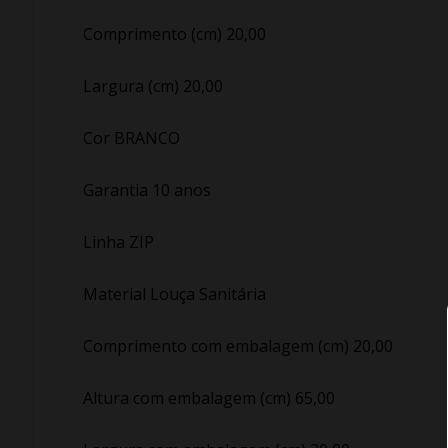
Comprimento (cm) 20,00
Largura (cm) 20,00
Cor BRANCO
Garantia 10 anos
Linha ZIP
Material Louça Sanitária
Comprimento com embalagem (cm) 20,00
Altura com embalagem (cm) 65,00