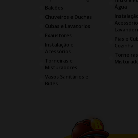
Água
Balcões
Instalaçã
Chuveiros e Duchas
Acessório
Cubas e Lavatorios
Lavander
Exaustores
Pias e Cu
Instalação e
Cozinha
Acessórios
Torneiras
Torneiras e
Misturad
Misturadores
Vasos Sanitários e
Bidês