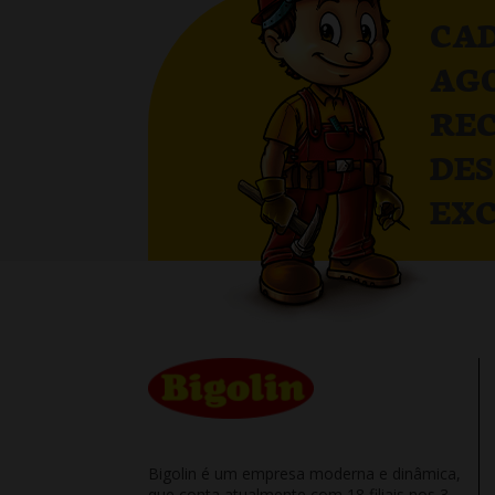
CAD
AG
RE
DE
EXC
Bigolin é um empresa moderna e dinâmica,
que conta atualmente com 18 filiais nos 3