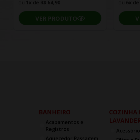
ou
1x de
R$ 64,90
ou
6x d
VER PRODUTO
V
BANHEIRO
COZINHA 
LAVANDER
Acabamentos e
Registros
Acessório
Aquecedor Passagem
Filtro e P