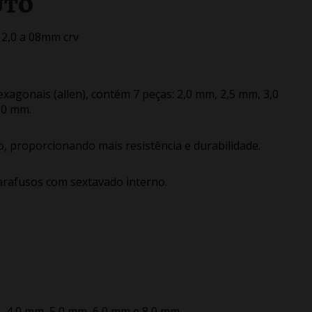
UTO
 2,0 a 08mm crv
exagonais (allen), contém 7 peças: 2,0 mm, 2,5 mm, 3,0
,0 mm.
 proporcionando mais resistência e durabilidade.
parafusos com sextavado interno.
, 4,0 mm, 5,0 mm, 6,0 mm e 8,0 mm.