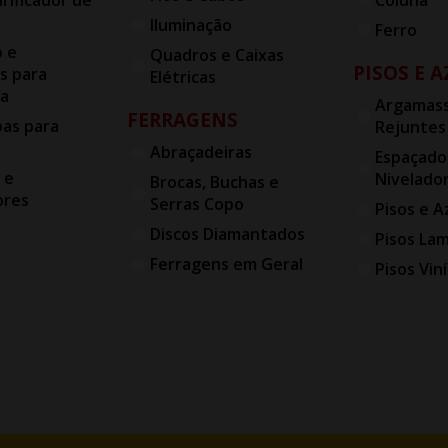
Iluminação
Ferro
o e
Quadros e Caixas
PISOS E 
s para
Elétricas
ia
Argamass
FERRAGENS
bas para
Rejuntes
Abraçadeiras
Espaçado
 e
Nivelado
Brocas, Buchas e
ores
Serras Copo
Pisos e A
Discos Diamantados
Pisos La
Ferragens em Geral
Pisos Viní