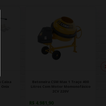
 Caixa
Betoneira CSM Max 1 Traço 400
 Onix
Litros Com Motor Momonofásico
2CV 220V
R$ 4.981,90