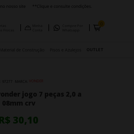
0
rtas
Minha
Compre Por
s Fisicas
Conta
Whatsapp
OUTLET
Material de Construção
Pisos e Azulejos
VONDER
U:
97277
MARCA:
onder jogo 7 peças 2,0 a
08mm crv
R$ 30,10