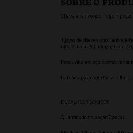
SOBRE O PROD
Chave allen vonder jogo 7 peças
1 Jogo de chaves tipo canivete h
mm, 4,0 mm, 5,0 mm, 6,0 mm e 8
Produzido em aço cromo vanádio,
Indicado para apertar e soltar 
DETALHES TÉCNICOS
Quantidade de peças:7 peças
Medidas:2,0 mm, 2,5 mm, 3,0 mm