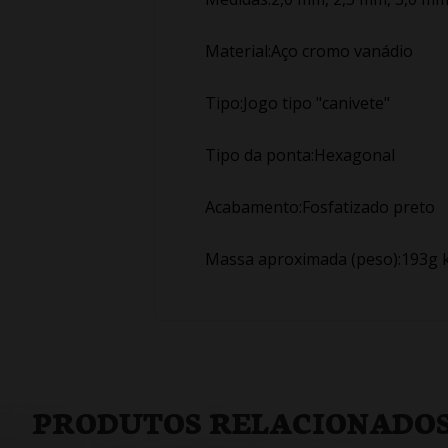
Material:Aço cromo vanádio
Tipo:Jogo tipo "canivete"
Tipo da ponta:Hexagonal
Acabamento:Fosfatizado preto
Massa aproximada (peso):193g 
PRODUTOS RELACIONADO