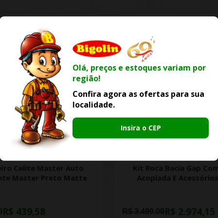
Olá, preços e estoques variam por
região!
Confira agora as ofertas para sua
localidade.
Insira o CEP
-25% OFF
-15% OFF
iro Celite Master Auto
Kit Roca Bacia Gap Com
nte Master Preto Matte
Acoplada E Acessórios
R$ 439,58
R$ 2.974,15
0
R$ 3.499,00