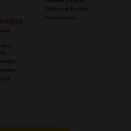
Chapecó e Erechim
Ponta Grossa
AZULEJOS
as e
res e
res
zulejos
minados
licos