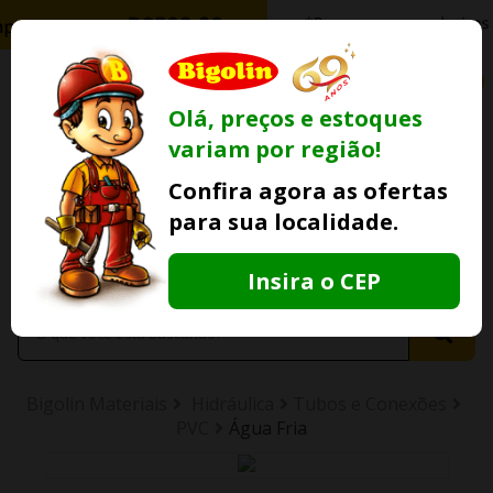
0
Olá, preços e estoques
variam por região!
Ofertas
Minha
Compre Por
Confira agora as ofertas
Lojas Fisicas
Conta
Whatsapp
para sua localidade.
Informe
seu CEP
Insira o CEP
Bigolin Materiais
Hidráulica
Tubos e Conexões
PVC
Água Fria