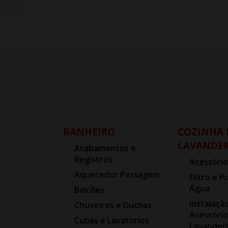
BANHEIRO
COZINHA 
LAVANDER
Acabamentos e
Registros
Acessório
Aquecedor Passagem
Filtro e P
Água
Balcões
Instalaçã
Chuveiros e Duchas
Acessório
Cubas e Lavatorios
Lavander