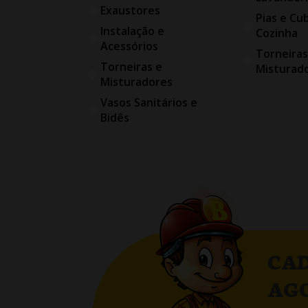
Exaustores
Pias e Cu
Instalação e
Cozinha
Acessórios
Torneiras
Torneiras e
Misturad
Misturadores
Vasos Sanitários e
Bidês
CAD
AG