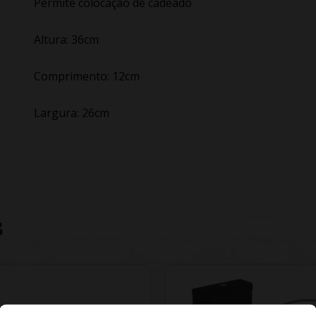
Permite colocação de cadeado
Altura: 36cm
Comprimento: 12cm
Largura: 26cm
S