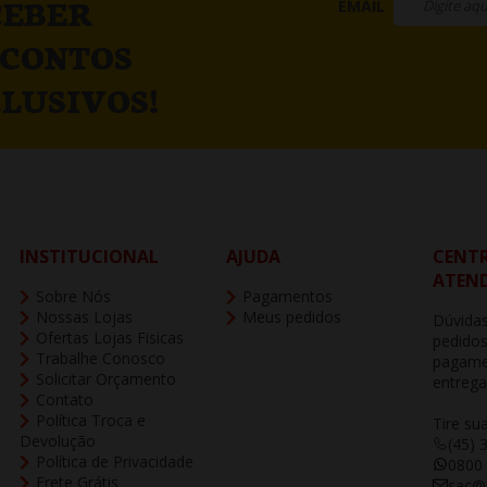
CEBER
EMAIL
SCONTOS
LUSIVOS!
INSTITUCIONAL
AJUDA
CENTR
ATEN
Sobre Nós
Pagamentos
Nossas Lojas
Meus pedidos
Dúvidas
Ofertas Lojas Fisicas
pedidos
Trabalhe Conosco
pagame
Solicitar Orçamento
entrega
Contato
Política Troca e
Tire su
Devolução
(45) 
Política de Privacidade
0800
Frete Grátis
sac@b