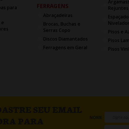
Argamass
FERRAGENS
bas para
Rejuntes
Abraçadeiras
Espaçado
 e
Nivelado
Brocas, Buchas e
ores
Serras Copo
Pisos e A
Discos Diamantados
Pisos La
Ferragens em Geral
Pisos Viní
ASTRE SEU EMAIL
NOME
ORA PARA