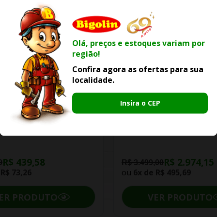
Olá, preços e estoques variam por
região!
Confira agora as ofertas para sua
localidade.
-25% OFF
-15% OFF
Insira o CEP
iro Celite Master Auto
Kit Roca Bacia Gap Com
nte Master Preto Matte
Acoplada E Acessórios
R$ 439,58
R$ 2.974,15
0
R$ 3.499,00
e
R$ 73,26
ou
6x de
R$ 495,69
ER PRODUTO
VER PRODUTO