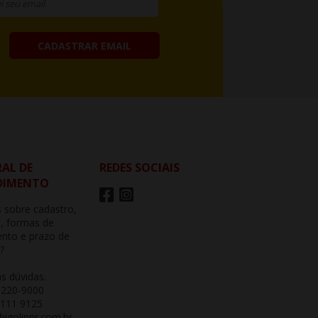
CADASTRAR EMAIL
AL DE
REDES SOCIAIS
DIMENTO
 sobre cadastro,
, formas de
nto e prazo de
?
as dúvidas.
3220-9000
 111 9125
igolinpr.com.br