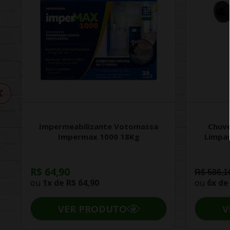
Impermeabilizante Votomassa
Chuve
Impermax 1000 18Kg
Limpa
R$ 64,90
R$ 586,1
ou
1x de
R$ 64,90
ou
6x d
VER PRODUTO
V