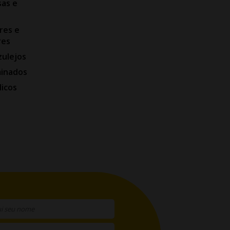
as e
res e
res
zulejos
minados
licos