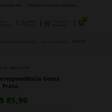
0
rtas
Minha
Compre Por
s Fisicas
Conta
Whatsapp
OUTLET
Material de Construção
Pisos e Azulejos
GOMA
01188
MARCA:
orrespondência Goma
Prata.
$ 85,90