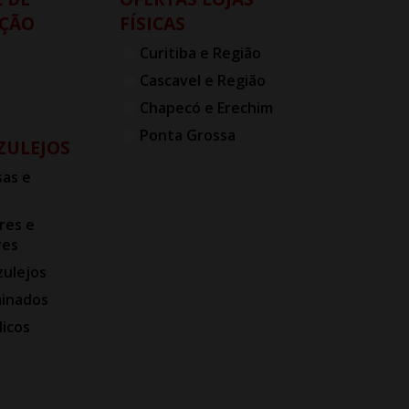
ÇÃO
FÍSICAS
Curitiba e Região
Cascavel e Região
Chapecó e Erechim
Ponta Grossa
AZULEJOS
as e
res e
res
zulejos
minados
licos