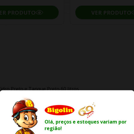
ER PRODUTO
VER PRODUTO
idro Preto e Tanque Preto 60 litros
Olá, preços e estoques variam por
região!