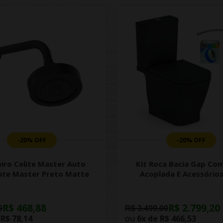
-20% OFF
-20% OFF
iro Celite Master Auto
Kit Roca Bacia Gap Com
nte Master Preto Matte
Acoplada E Acessórios
R$ 468,88
R$ 2.799,20
0
R$ 3.499,00
e
R$ 78,14
ou
6x de
R$ 466,53