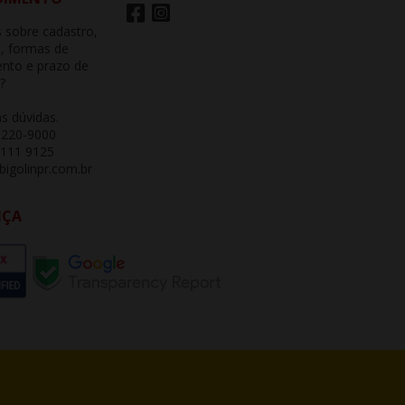
 sobre cadastro,
, formas de
nto e prazo de
?
as dúvidas.
3220-9000
 111 9125
igolinpr.com.br
NÇA