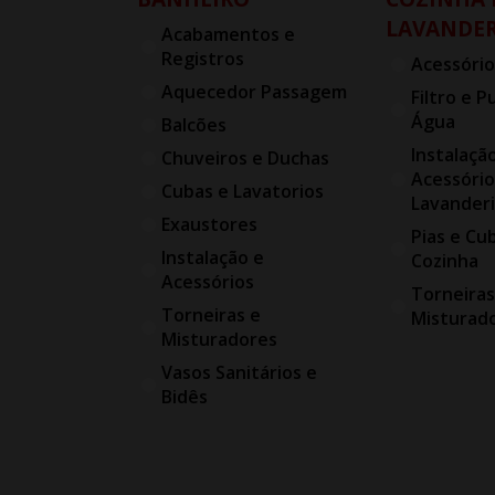
LAVANDER
Acabamentos e
Registros
Acessório
Aquecedor Passagem
Filtro e P
Água
Balcões
Instalaçã
Chuveiros e Duchas
Acessório
Cubas e Lavatorios
Lavander
Exaustores
Pias e Cu
Instalação e
Cozinha
Acessórios
Torneiras
Torneiras e
Misturad
Misturadores
Vasos Sanitários e
Bidês