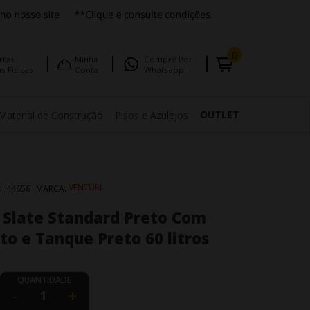
0
rtas
Minha
Compre Por
s Fisicas
Conta
Whatsapp
OUTLET
Material de Construção
Pisos e Azulejos
VENTURI
U:
44656
MARCA:
 Slate Standard Preto Com
to e Tanque Preto 60 litros
QUANTIDADE
-
+