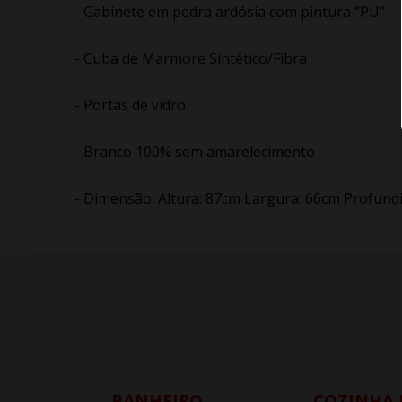
- Gabinete em pedra ardósia com pintura “PU”
- Cuba de Marmore Sintético/Fibra
- Portas de vidro
- Branco 100% sem amarelecimento
- Dimensão: Altura: 87cm Largura: 66cm Profund
BANHEIRO
COZINHA 