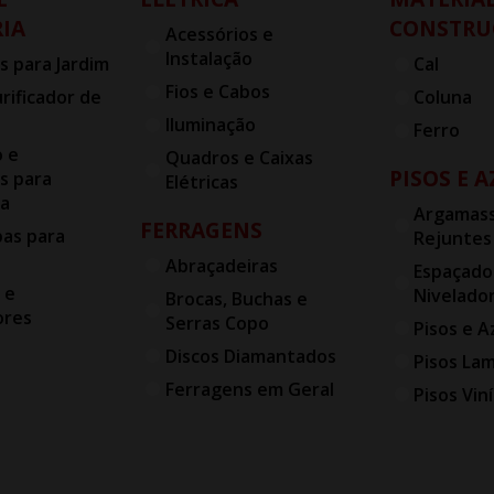
IA
CONSTRU
Acessórios e
Instalação
s para Jardim
Cal
Fios e Cabos
urificador de
Coluna
Iluminação
Ferro
o e
Quadros e Caixas
PISOS E 
s para
Elétricas
ia
Argamass
FERRAGENS
bas para
Rejuntes
Abraçadeiras
Espaçado
 e
Nivelado
Brocas, Buchas e
ores
Serras Copo
Pisos e A
Discos Diamantados
Pisos La
Ferragens em Geral
Pisos Viní