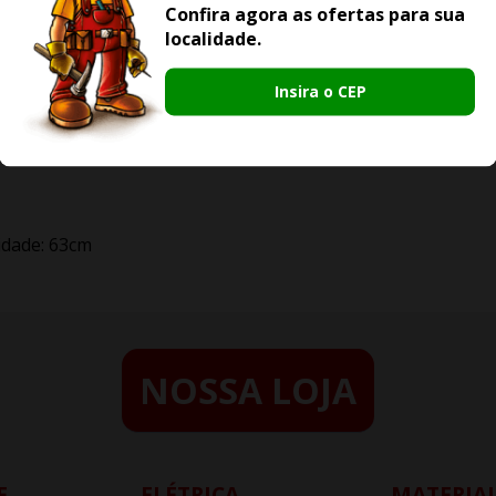
Confira agora as ofertas para sua
localidade.
Insira o CEP
idade: 63cm
NOSSA LOJA
E
ELÉTRICA
MATERIAL