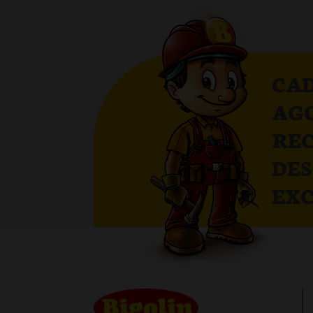
CAD
AG
RE
DE
EXC