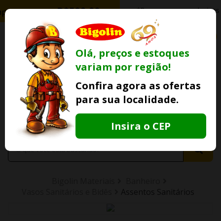
0
Olá, preços e estoques
variam por região!
Ofertas
Minha
Compre Por
Confira agora as ofertas
Lojas Fisicas
Conta
Whatsapp
para sua localidade.
Informe
seu CEP
Insira o CEP
Bigolin Materiais
Banheiro
Vasos Sanitários e Bidês
Assentos Sanitários