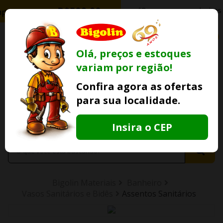
0
Olá, preços e estoques
variam por região!
Ofertas
Minha
Compre Por
Confira agora as ofertas
Lojas Fisicas
Conta
Whatsapp
para sua localidade.
Informe
seu CEP
Insira o CEP
Bigolin Materiais
Banheiro
Vasos Sanitários e Bidês
Assentos Sanitários