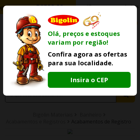
0
Olá, preços e estoques
variam por região!
Ofertas
Minha
Compre Por
Confira agora as ofertas
Lojas Fisicas
Conta
Whatsapp
para sua localidade.
Informe
seu CEP
Insira o CEP
Bigolin Materiais
Banheiro
Acabamentos e Registros
Acabamentos de Registro