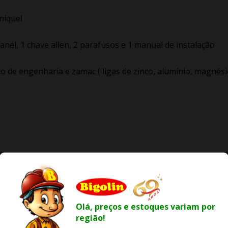
níquel
nel, 1 chave allen, 2 parafusos e 1 manual de instalação
o de engenharia e zamac ( ligas de zinco, alumínio, magnés
Olá, preços e estoques variam por
região!