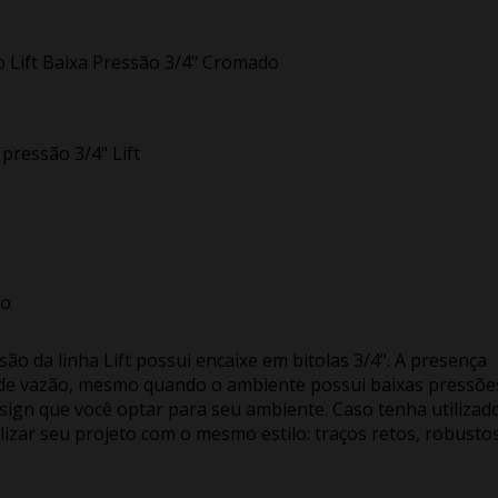
Lift Baixa Pressão 3/4" Cromado
ressão 3/4" Lift
to
o da linha Lift possui encaixe em bitolas 3/4". A presença
e de vazão, mesmo quando o ambiente possui baixas pressõe
sign que você optar para seu ambiente. Caso tenha utilizad
lizar seu projeto com o mesmo estilo: traços retos, robusto