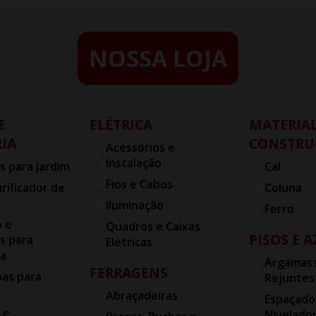
NOSSA LOJA
E
ELÉTRICA
MATERIAL
IA
CONSTRU
Acessórios e
Instalação
s para Jardim
Cal
Fios e Cabos
urificador de
Coluna
Iluminação
Ferro
o e
Quadros e Caixas
PISOS E 
s para
Elétricas
ia
Argamass
FERRAGENS
bas para
Rejuntes
Abraçadeiras
Espaçado
 e
Nivelado