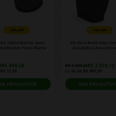
-25% OFF
-15% OFF
iro Celite Master Auto
Kit Roca Bacia Gap Com
nte Master Preto Matte
Acoplada E Acessórios
R$ 439,58
R$ 2.974,15
0
R$ 3.499,00
e
R$ 73,26
ou
6x de
R$ 495,69
ER PRODUTO
VER PRODUTO