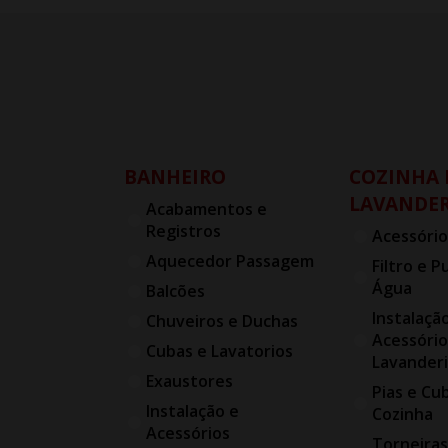
BANHEIRO
COZINHA 
LAVANDER
Acabamentos e
Registros
Acessório
Aquecedor Passagem
Filtro e P
Água
Balcões
Instalaçã
Chuveiros e Duchas
Acessório
Cubas e Lavatorios
Lavander
Exaustores
Pias e Cu
Instalação e
Cozinha
Acessórios
Torneiras