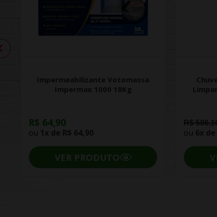
Impermeabilizante Votomassa
Chuve
Impermax 1000 18Kg
Limpa
R$ 64,90
R$ 586,1
ou
1x de
R$ 64,90
ou
6x d
VER PRODUTO
V