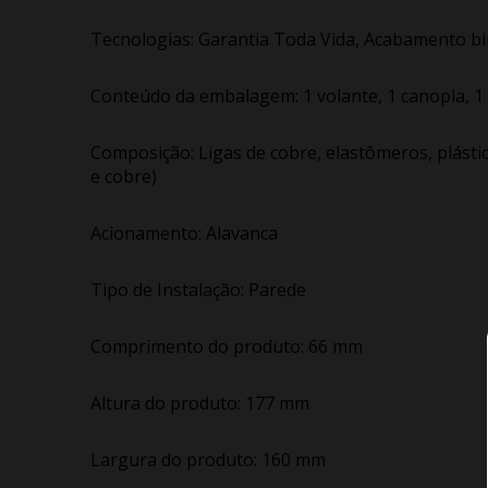
Tecnologias: Garantia Toda Vida, Acabamento bi
Conteúdo da embalagem: 1 volante, 1 canopla, 1 a
Composição: Ligas de cobre, elastômeros, plástic
e cobre)
Acionamento: Alavanca
Tipo de Instalação: Parede
Comprimento do produto: 66 mm
Altura do produto: 177 mm
Largura do produto: 160 mm