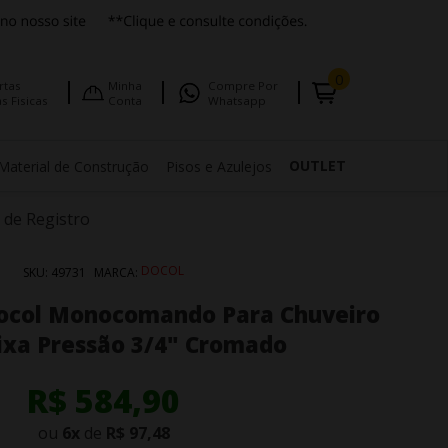
0
rtas
Minha
Compre Por
s Fisicas
Conta
Whatsapp
OUTLET
Material de Construção
Pisos e Azulejos
de Registro
DOCOL
SKU:
49731
MARCA:
col Monocomando Para Chuveiro
aixa Pressão 3/4" Cromado
R$ 584,90
ou
6
x
de
R$ 97,48