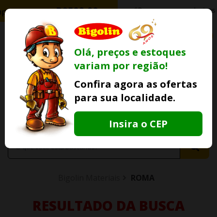
0
Olá, preços e estoques
variam por região!
Ofertas
Minha
Compre Por
Confira agora as ofertas
Lojas Fisicas
Conta
Whatsapp
para sua localidade.
Informe
seu CEP
Insira o CEP
Bigolin Materiais
ROMA
RESULTADO DA BUSCA