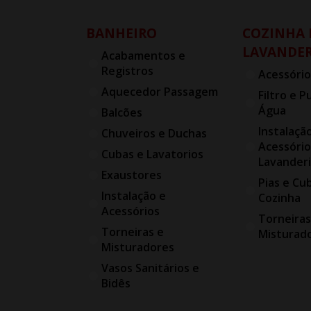
BANHEIRO
COZINHA 
LAVANDER
Acabamentos e
Registros
Acessório
Aquecedor Passagem
Filtro e P
Água
Balcões
Instalaçã
Chuveiros e Duchas
Acessório
Cubas e Lavatorios
Lavander
Exaustores
Pias e Cu
Instalação e
Cozinha
Acessórios
Torneiras
Torneiras e
Misturad
Misturadores
Vasos Sanitários e
Bidês