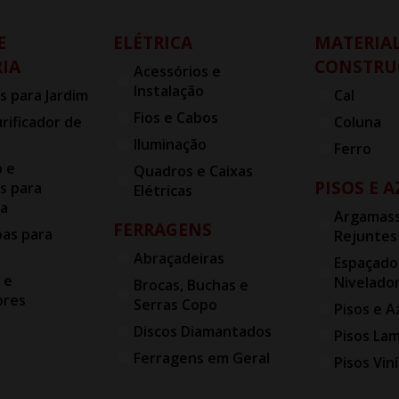
E
ELÉTRICA
MATERIAL
IA
CONSTRU
Acessórios e
Instalação
s para Jardim
Cal
Fios e Cabos
urificador de
Coluna
Iluminação
Ferro
o e
Quadros e Caixas
PISOS E 
s para
Elétricas
ia
Argamass
FERRAGENS
bas para
Rejuntes
Abraçadeiras
Espaçado
 e
Nivelado
Brocas, Buchas e
ores
Serras Copo
Pisos e A
Discos Diamantados
Pisos La
Ferragens em Geral
Pisos Viní