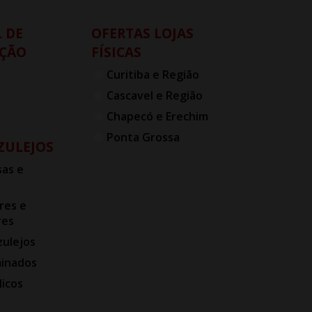
 DE
OFERTAS LOJAS
ÇÃO
FÍSICAS
Curitiba e Região
Cascavel e Região
Chapecó e Erechim
Ponta Grossa
AZULEJOS
as e
res e
res
zulejos
minados
licos