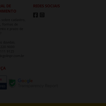
AL DE
REDES SOCIAIS
DIMENTO
 sobre cadastro,
, formas de
nto e prazo de
?
as dúvidas.
3220-9000
 111 9125
igolinpr.com.br
NÇA