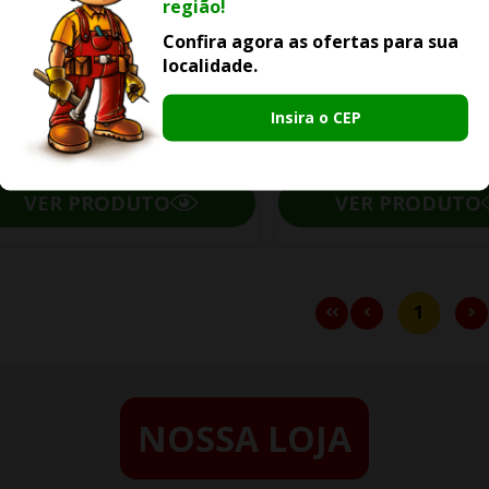
região!
Adesivo Protec Acrílico 4kg
Adesivo Protec Acrílic
Confira agora as ofertas para sua
localidade.
Insira o CEP
R$ 137,90
R$ 549,90
ou
2x de
R$ 68,95
ou
6x de
R$ 91,6
VER PRODUTO
VER PRODUTO
1
NOSSA LOJA