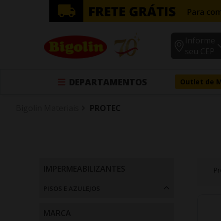
Informe
seu CEP
DEPARTAMENTOS
Outlet de 
Bigolin Materiais
PROTEC
IMPERMEABILIZANTES
Pr
Colas (2)
PISOS E AZULEJOS
Impermeabilizantes (1)
Pisos e Azulejos
MARCA
Argamassas (1)