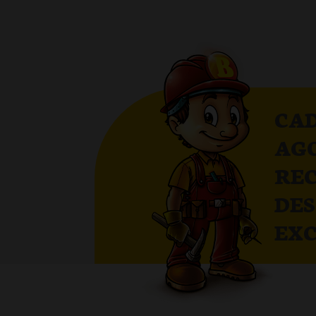
CAD
AG
RE
DE
EXC