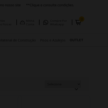
0
rtas
Minha
Compre Por
s Fisicas
Conta
Whatsapp
OUTLET
Material de Construção
Pisos e Azulejos
ORDENAR POR: