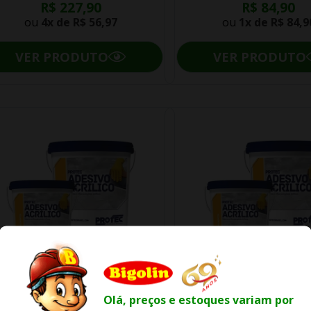
R$ 227,90
R$ 84,90
ou
4x de
R$ 56,97
ou
1x de
R$ 84,9
VER PRODUTO
VER PRODUTO
Olá, preços e estoques variam por