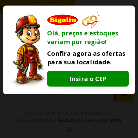
0
Olá, preços e estoques
variam por região!
Ofertas
Minha
Compre Por
Confira agora as ofertas
Lojas Fisicas
Conta
Whatsapp
para sua localidade.
Informe
seu CEP
Insira o CEP
Bigolin Materiais
Pisos e Azulejos
Pisos Laminados
Acessórios para Laminados