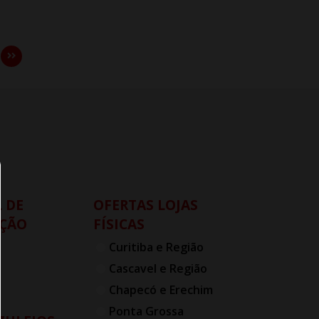
 DE
OFERTAS LOJAS
ÇÃO
FÍSICAS
Curitiba e Região
Cascavel e Região
Chapecó e Erechim
Ponta Grossa