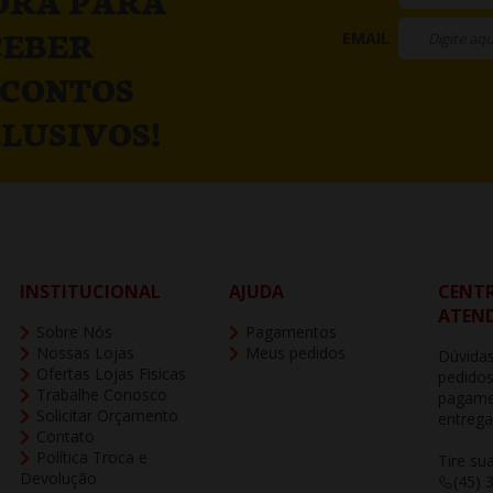
ORA PARA
CEBER
EMAIL
SCONTOS
LUSIVOS!
INSTITUCIONAL
AJUDA
CENTR
ATEN
Sobre Nós
Pagamentos
Nossas Lojas
Meus pedidos
Dúvidas
Ofertas Lojas Fisicas
pedidos
Trabalhe Conosco
pagame
Solicitar Orçamento
entrega
Contato
Política Troca e
Tire su
Devolução
(45) 