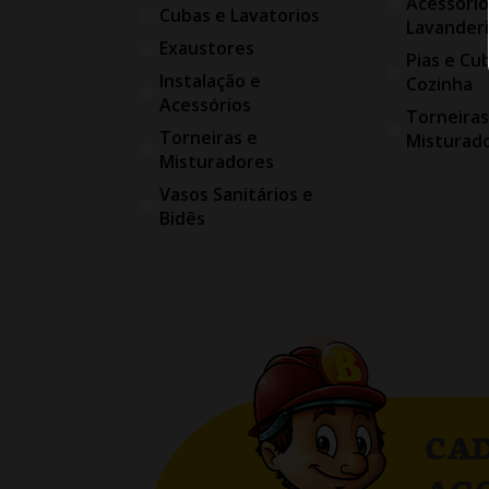
Acessório
Cubas e Lavatorios
Lavander
Exaustores
Pias e Cu
Instalação e
Cozinha
Acessórios
Torneiras
Torneiras e
Misturad
Misturadores
Vasos Sanitários e
Bidês
CAD