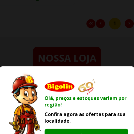
1
NOSSA LOJA
E
ELÉTRICA
MATERIAL
IA
CONSTRU
Acessórios e
Olá, preços e estoques variam por
Instalação
s para Jardim
Cal
região!
Fios e Cabos
urificador de
Coluna
Confira agora as ofertas para sua
Iluminação
localidade.
Ferro
o e
Quadros e Caixas