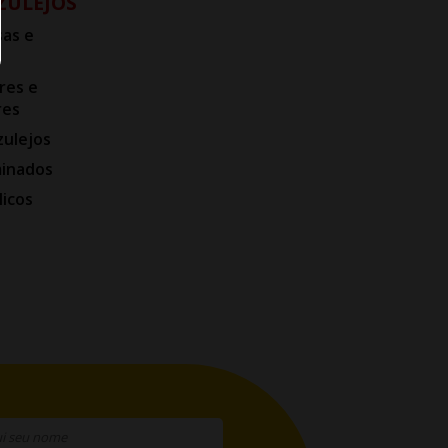
AZULEJOS
as e
res e
res
zulejos
minados
licos