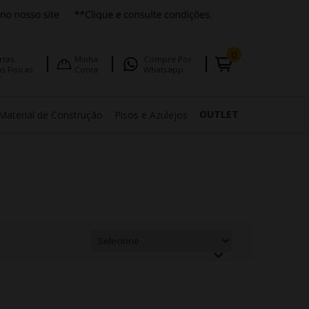
0
rtas
Minha
Compre Por
s Fisicas
Conta
Whatsapp
OUTLET
Material de Construção
Pisos e Azulejos
ORDENAR POR: