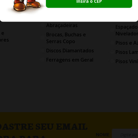
PISOS E 
s para
Insira o CEP
Elétricas
ia
Argamass
FERRAGENS
bas para
Rejuntes
Abraçadeiras
Espaçado
 e
Nivelado
Brocas, Buchas e
ores
Serras Copo
Pisos e A
Discos Diamantados
Pisos La
Ferragens em Geral
Pisos Viní
ASTRE SEU EMAIL
NOME