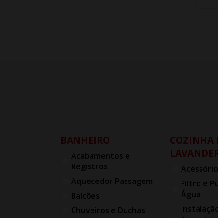
BANHEIRO
COZINHA 
LAVANDER
Acabamentos e
Registros
Acessório
Aquecedor Passagem
Filtro e P
Água
Balcões
Instalaçã
Chuveiros e Duchas