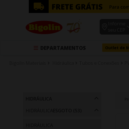
Informe
seu CEP
DEPARTAMENTOS
Outlet de 
Bigolin Materiais
Hidráulica
Tubos e Conexões
P
HIDRÁULICA
Pr
HIDRÁULICA
ESGOTO (53)
HIDRÁULICA