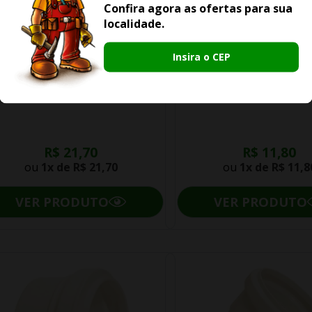
Confira agora as ofertas para sua
localidade.
Insira o CEP
nti Infiltração Amanco 100mm
Luva Amanco Esgoto Cor
R$ 21,70
R$ 11,80
ou
1x de
R$ 21,70
ou
1x de
R$ 11,8
VER PRODUTO
VER PRODUTO