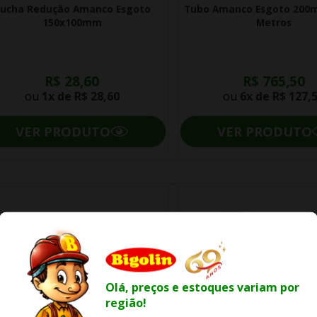
ucha Redução Amanco Esgoto
Tubo Amanco Esgoto 200
150x100mm
Metros
R$ 28,60
R$ 765,50
ou
1x de
R$ 28,60
ou
6x de
R$ 127,
VER PRODUTO
VER PRODUTO
Olá, preços e estoques variam por
região!