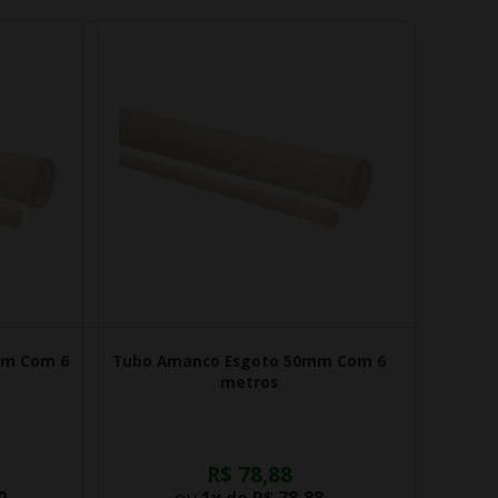
mm Com 6
Tubo Amanco Esgoto 50mm Com 6
metros
R$ 78,88
0
ou
1x de
R$ 78,88