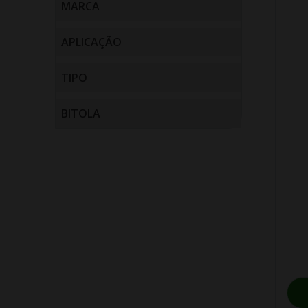
MARCA
AMANCO
APLICAÇÃO
VEJA TODAS AS OPÇÕES
Água Fria (3)
TIPO
Esgoto (49)
Tubos (5)
BITOLA
Conexões (47)
20mm (1)
40mm (8)
50mm (8)
75mm (5)
100mm (14)
150mm (8)
200mm (3)
1/2 (1)
3/4 (1)
300mm (3)