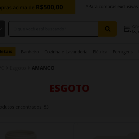
Ofe
Loja
Metais
Banheiro
Cozinha e Lavanderia
Elétrica
Ferragens
VC
Esgoto
AMANCO
ESGOTO
odutos encontrados:
53