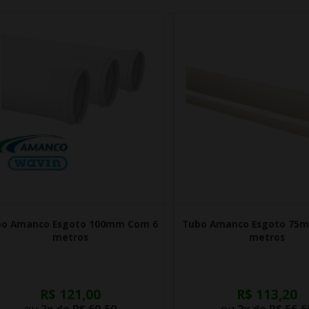
bo Amanco Esgoto 100mm Com 6
Tubo Amanco Esgoto 75
metros
metros
R$ 121,00
R$ 113,20
ou
2x de
R$ 60,50
ou
2x de
R$ 56,6