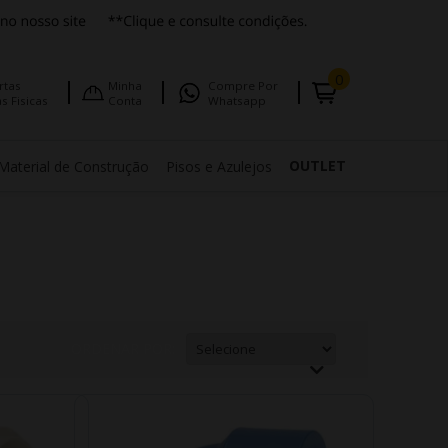
0
rtas
Minha
Compre Por
s Fisicas
Conta
Whatsapp
OUTLET
Material de Construção
Pisos e Azulejos
ORDENAR POR: