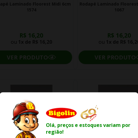
apé Laminado Floorest Midi 6cm
Rodapé Laminado Floorest
1574
1067
R$ 16,20
R$ 16,20
ou
1x de
R$ 16,20
ou
1x de
R$ 16,2
VER PRODUTO
VER PRODUTO
Olá, preços e estoques variam por
região!