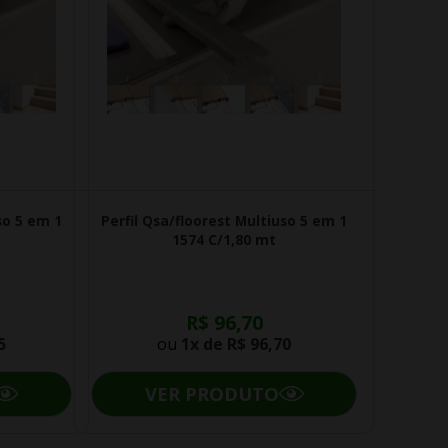
so 5 em 1
Perfil Qsa/floorest Multiuso 5 em 1
1574 C/1,80 mt
R$ 96,70
5
ou
1x de
R$ 96,70
VER PRODUTO