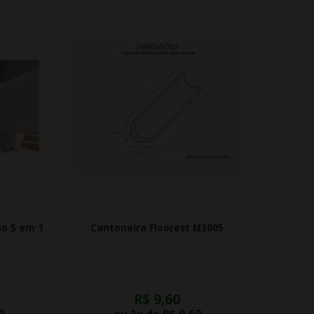
so 5 em 1
Cantoneira Floorest M3005
R$ 9,60
0
ou
1x de
R$ 9,60