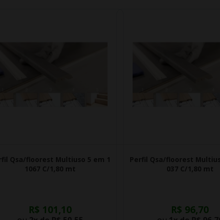
fil Qsa/floorest Multiuso 5 em 1
Perfil Qsa/floorest Multiu
1067 C/1,80 mt
037 C/1,80 mt
R$ 101,10
R$ 96,70
ou
2x de
R$ 50,55
ou
1x de
R$ 96,7