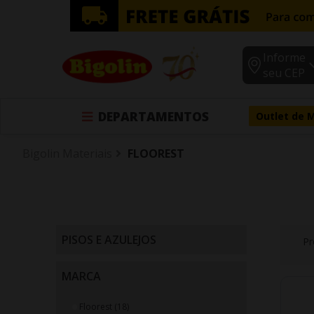
Informe
seu CEP
DEPARTAMENTOS
Outlet de 
Bigolin Materiais
FLOOREST
PISOS E AZULEJOS
Pr
Acessórios para Laminados (30)
MARCA
Floorest (18)