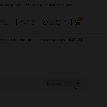
0
rtas
Minha
Compre Por
s Fisicas
Conta
Whatsapp
OUTLET
Material de Construção
Pisos e Azulejos
ORDENAR POR: