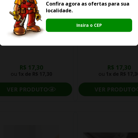
Confira agora as ofertas para sua
localidade.
Insira o CEP
apé Laminado Floorest Midi 6cm
Rodapé Laminado Floorest
034
0316
R$ 17,30
R$ 17,30
ou
1x de
R$ 17,30
ou
1x de
R$ 17,3
VER PRODUTO
VER PRODUTO