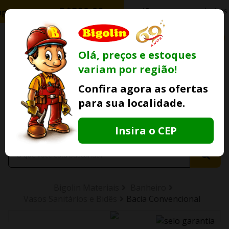
0
Olá, preços e estoques
variam por região!
Ofertas
Minha
Compre Por
Confira agora as ofertas
Lojas Fisicas
Conta
Whatsapp
para sua localidade.
Informe
seu CEP
Insira o CEP
Bigolin Materiais
Banheiro
Vasos Sanitários e Bidês
Bacia Convencional