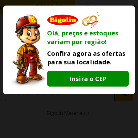
0
Olá, preços e estoques
variam por região!
Ofertas
Minha
Compre Por
Confira agora as ofertas
Lojas Fisicas
Conta
Whatsapp
para sua localidade.
Informe
seu CEP
Insira o CEP
Bigolin Materiais