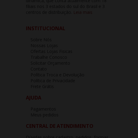
dinâmica, que conta atualmente com 18
filiais nos 3 estados do sul do Brasil e 3
centros de distribuição.
Leia mais
INSTITUCIONAL
Sobre Nós
Nossas Lojas
Ofertas Lojas Fisicas
Trabalhe Conosco
Solicitar Orçamento
Contato
Política Troca e Devolução
Política de Privacidade
Frete Grátis
AJUDA
Pagamentos
Meus pedidos
CENTRAL DE ATENDIMENTO
Dúvidas sobre cadastro, pedidos, formas