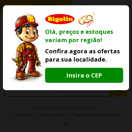
0
Olá, preços e estoques
variam por região!
Ofertas
Minha
Compre Por
Confira agora as ofertas
Lojas Fisicas
Conta
Whatsapp
para sua localidade.
Informe
seu CEP
Insira o CEP
Bigolin Materiais
Banheiro
Torneiras e Misturadores
Torneira Automática