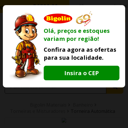
0
Olá, preços e estoques
variam por região!
Ofertas
Minha
Compre Por
Confira agora as ofertas
Lojas Fisicas
Conta
Whatsapp
para sua localidade.
Informe
seu CEP
Insira o CEP
Bigolin Materiais
Banheiro
Torneiras e Misturadores
Torneira Automática