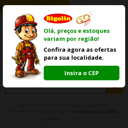
0
Olá, preços e estoques
variam por região!
Ofertas
Minha
Compre Por
Confira agora as ofertas
Lojas Fisicas
Conta
Whatsapp
para sua localidade.
Informe
seu CEP
Insira o CEP
Bigolin Materiais
Cozinha e Lavanderia
Torneiras e Misturadores
Torneira para Cozinha