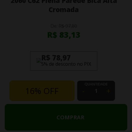
2060 C62 Plena Parede Bica Alta
Cromada
De:
R$ 97,80
R$ 83,13
R$ 78,97
5% de desconto no PIX
QUANTIDADE
16% OFF
-
+
COMPRAR